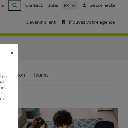
FR
Contact
Jobs
Se connecter
Rechercher
Devenir client
Trouvez votre agence
Habitation
Jeunes
e est
Ces
onner
u
 ne