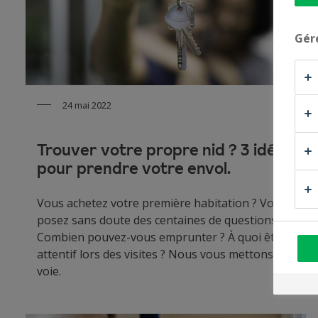
Gér
24 mai 2022
Trouver votre propre nid ? 3 idées
pour prendre votre envol.
Vous achetez votre première habitation ? Vous vous
posez sans doute des centaines de questions !
Combien pouvez-vous emprunter ? À quoi être
attentif lors des visites ? Nous vous mettons sur la
voie.