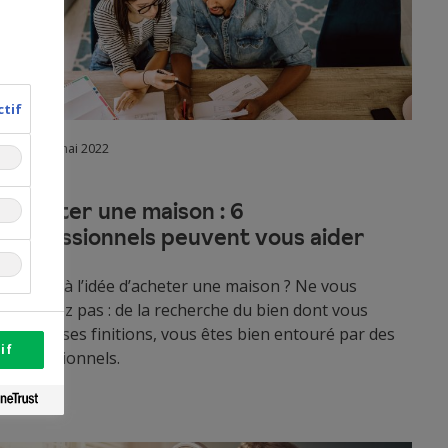
ctif
17 mai 2022
Acheter une maison : 6
professionnels peuvent vous aider
Stressé à l’idée d’acheter une maison ? Ne vous
inquiétez pas : de la recherche du bien dont vous
rêvez à ses finitions, vous êtes bien entouré par des
if
professionnels.