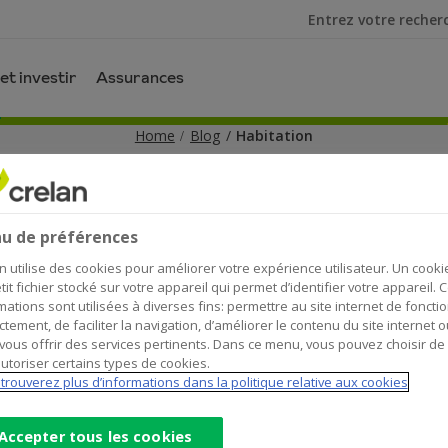
Je cherche
et investir
Assurances
Home
Blog
Habitation
Habitation
u de préférences
et investissements
Développement durable
Auto
n utilise des cookies pour améliorer votre expérience utilisateur. Un cooki
tit fichier stocké sur votre appareil qui permet d’identifier votre appareil. 
mations sont utilisées à diverses fins: permettre au site internet de foncti
ctement, de faciliter la navigation, d’améliorer le contenu du site internet o
vous offrir des services pertinents. Dans ce menu, vous pouvez choisir de
utoriser certains types de cookies.
trouverez plus d’informations dans la politique relative aux cookies
Accepter tous les cookies