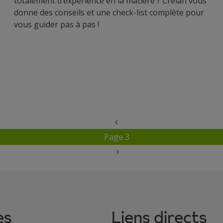
totalement d’expérience en la matière ? Crelan vous
donne des conseils et une check-list complète pour
vous guider pas à pas !
‹‹
Page précédente
Page 3
››
Page suivante
es
Liens directs