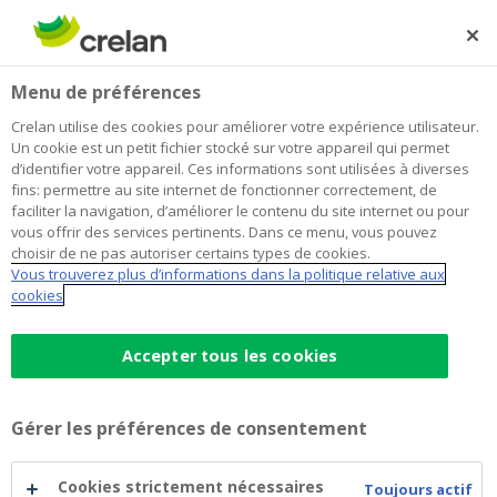
Skip
to
Rechercher
Me
Se
main
connecter
Home
Blog
Menu de préférences
content
Blog
Crelan utilise des cookies pour améliorer votre expérience utilisateur.
Un cookie est un petit fichier stocké sur votre appareil qui permet
d’identifier votre appareil. Ces informations sont utilisées à diverses
fins: permettre au site internet de fonctionner correctement, de
faciliter la navigation, d’améliorer le contenu du site internet ou pour
Paiement
Épargne et investissements
vous offrir des services pertinents. Dans ce menu, vous pouvez
choisir de ne pas autoriser certains types de cookies.
Développement durable
Auto
Habitation
Vous trouverez plus d’informations dans la politique relative aux
cookies
Jeunes
Accepter tous les cookies
Gérer les préférences de consentement
Cookies strictement nécessaires
Toujours actif