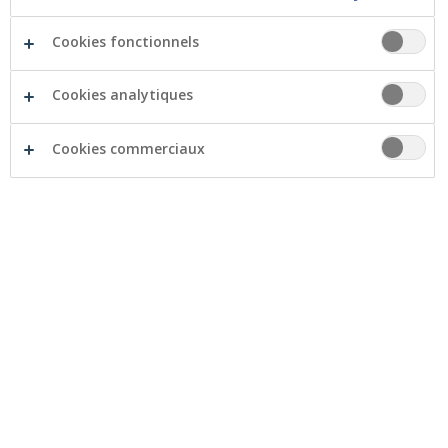
Cookies fonctionnels
Cookies analytiques
31 octobre 2025
Cookies commerciaux
Virement bancaire : vérification
désormais automatique de la
concordance entre le nom et le
numéro de compte du bénéficiaire
Lorsque vous encodez un virement dans les
applications digitales de votre banque
(homebanking, mobile banking), vous êtes
désormais alerté(e) si le numéro de compte ne
correspond pas au nom de l’entreprise ou de la
personne à qui vous transférez l’argent. Cette