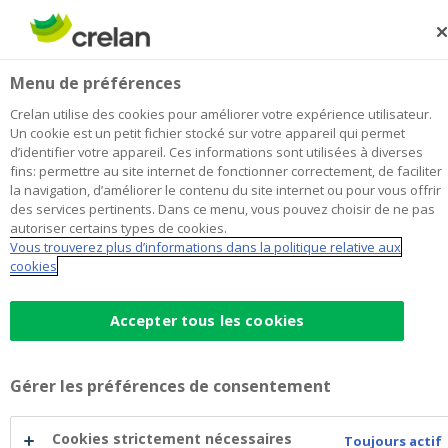
Skip
to
Rechercher
Me
Se
main
connecter
Menu de préférences
content
Crelan utilise des cookies pour améliorer votre expérience utilisateur.
Un cookie est un petit fichier stocké sur votre appareil qui permet
d’identifier votre appareil. Ces informations sont utilisées à diverses
fins: permettre au site internet de fonctionner correctement, de faciliter
la navigation, d’améliorer le contenu du site internet ou pour vous offrir
des services pertinents. Dans ce menu, vous pouvez choisir de ne pas
autoriser certains types de cookies.
Vous trouverez plus d’informations dans la politique relative aux
cookies
Bienvenue chez Crelan, la
banque proche de ses clients
Accepter tous les cookies
Une banque pour les clients particuliers et pour les
entrepreneurs locaux, portée par une vision
Gérer les préférences de consentement
coopérative.
Cookies strictement nécessaires
Toujours actif
Avec des services en ligne pour vous simplifier la vie.