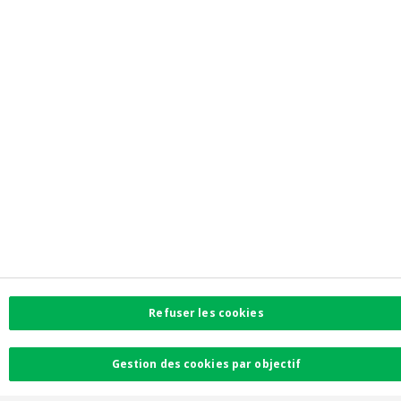
Facebook
Instagram
LinkedIn
Twitter
Card Stop 078 170
170
Refuser les cookies
Gestion des cookies par objectif