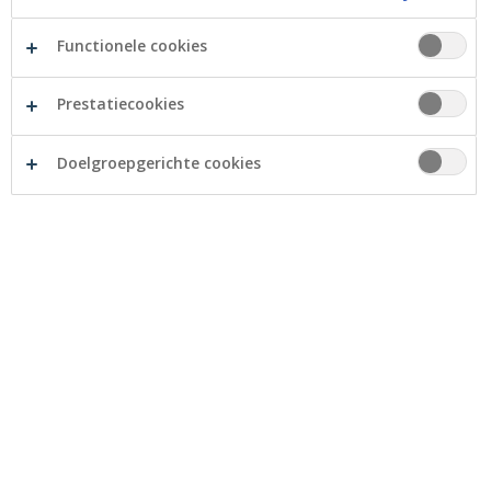
Functionele cookies
19 januari 2024
Prestatiecookies
Meerderjarig worden: dit verandert
Doelgroepgerichte cookies
er voor jou
Word je binnenkort 18 jaar? Proficiat. Meerderjarig
worden: het komt met een hoop rechten, maar ook
plichten.