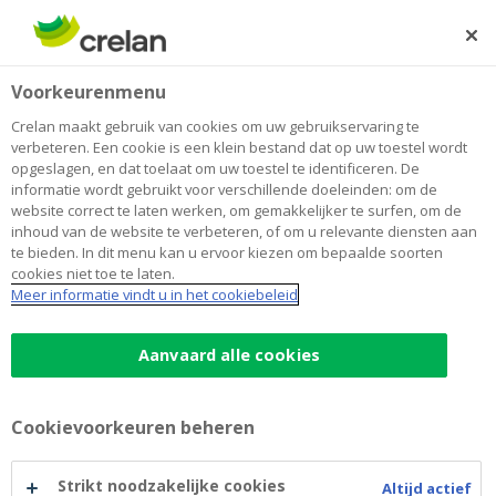
Skip
to
Zoeken
Me
Aanmelden
main
Home
Jongeren
Blog
Voorkeurenmenu
content
Jongeren
Crelan maakt gebruik van cookies om uw gebruikservaring te
verbeteren. Een cookie is een klein bestand dat op uw toestel wordt
opgeslagen, en dat toelaat om uw toestel te identificeren. De
informatie wordt gebruikt voor verschillende doeleinden: om de
Betalen
Sparen en beleggen
website correct te laten werken, om gemakkelijker te surfen, om de
inhoud van de website te verbeteren, of om u relevante diensten aan
Duurzaamheid
Auto
Wonen
Jongeren
te bieden. In dit menu kan u ervoor kiezen om bepaalde soorten
cookies niet toe te laten.
Meer informatie vindt u in het cookiebeleid
Aanvaard alle cookies
Cookievoorkeuren beheren
Strikt noodzakelijke cookies
Altijd actief