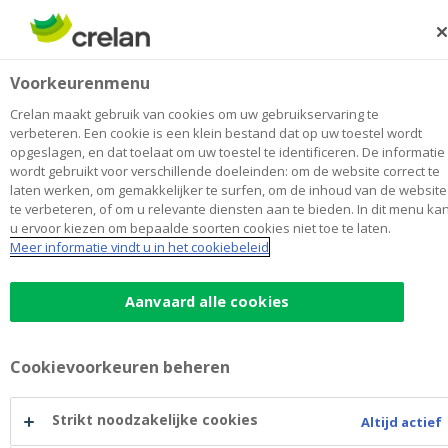
Skip
to
Zoeken
Me
Aanmelden
main
Voorkeurenmenu
content
Crelan maakt gebruik van cookies om uw gebruikservaring te
verbeteren. Een cookie is een klein bestand dat op uw toestel wordt
opgeslagen, en dat toelaat om uw toestel te identificeren. De informatie
wordt gebruikt voor verschillende doeleinden: om de website correct te
laten werken, om gemakkelijker te surfen, om de inhoud van de website
te verbeteren, of om u relevante diensten aan te bieden. In dit menu ka
u ervoor kiezen om bepaalde soorten cookies niet toe te laten.
Meer informatie vindt u in het cookiebeleid
Welkom bij Crelan, de bank die
Aanvaard alle cookies
dicht bij haar klanten staat
Een bank voor particulieren en voor lokale
Cookievoorkeuren beheren
ondernemers, die vanuit een coöperatieve visie met
u meedenkt.
Strikt noodzakelijke cookies
Altijd actief
Waar u online de diensten vindt die u het leven