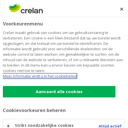
Skip
to
Zoeken
Me
Aanmelden
main
Home
Reglementen
Jobs
Voorkeurenmenu
content
Reglementen
Crelan maakt gebruik van cookies om uw gebruikservaring te
verbeteren. Een cookie is een klein bestand dat op uw toestel wordt
opgeslagen, en dat toelaat om uw toestel te identificeren. De
informatie wordt gebruikt voor verschillende doeleinden: om de
Hieronder vindt u de verschillende reglementen van
website correct te laten werken, om gemakkelijker te surfen, om de
Crelan. Door te klikken op download PDF, naast de titel
inhoud van de website te verbeteren, of om u relevante diensten aan
van deze verschillende reglementen, kunt u het
te bieden. In dit menu kan u ervoor kiezen om bepaalde soorten
cookies niet toe te laten.
document dat u interesseert raadplegen en openen.
Meer informatie vindt u in het cookiebeleid
Algemeen reglement van de
Aanvaard alle cookies
bankverrichtingen
Cookievoorkeuren beheren
Algemeen reglement van de bankverrichtingen
(vanaf 06/10/2025)
(pdf)
Strikt noodzakelijke cookies
Altijd actief