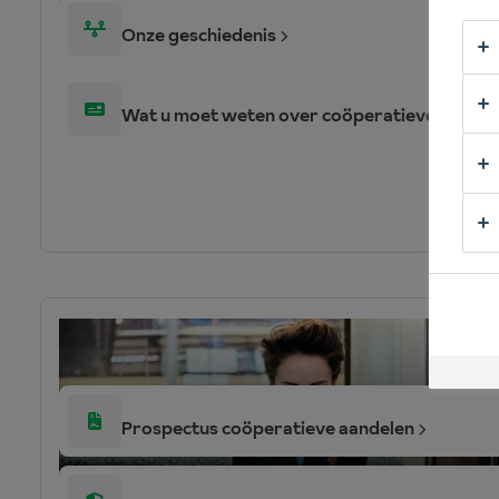
Onze geschiedenis
Wat u moet weten over coöperatieve aandel
Coöperant worden
Prospectus coöperatieve aandelen