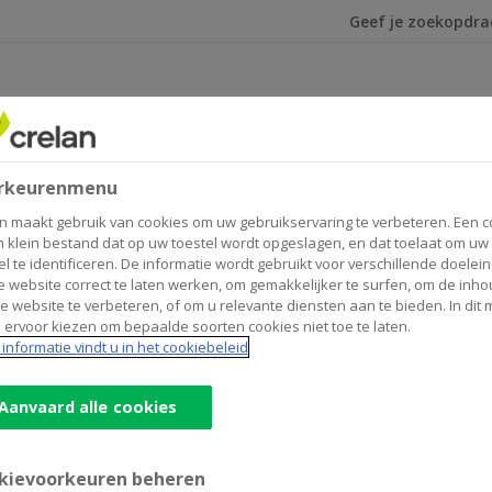
Ik ben op zoek na
rkeurenmenu
n maakt gebruik van cookies om uw gebruikservaring te verbeteren. Een c
n klein bestand dat op uw toestel wordt opgeslagen, en dat toelaat om uw
el te identificeren. De informatie wordt gebruikt voor verschillende doelei
 website correct te laten werken, om gemakkelijker te surfen, om de inho
e website te verbeteren, of om u relevante diensten aan te bieden. In dit
 ervoor kiezen om bepaalde soorten cookies niet toe te laten.
informatie vindt u in het cookiebeleid
CrelanCo Foundatio
Aanvaard alle cookies
Wat doet CrelanCo Foundation?
kievoorkeuren beheren