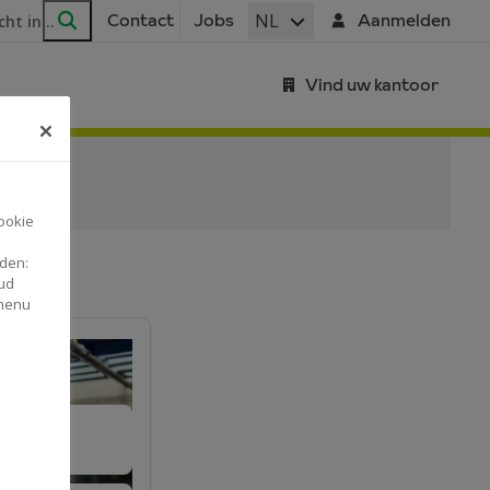
ar
NL
Contact
Jobs
Aanmelden
Zoeken
Vind uw kantoor
ookie
nden:
ud
 menu
n