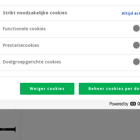
Komt uw project in aanmerking?
Strikt noodzakelijke cookies
Altijd ac
Functionele cookies
en
Ontdek enkele van de gesteunde pr
Prestatiecookies
Uw project indienen
Doelgroepgerichte cookies
Weiger cookies
Beheer cookies per do