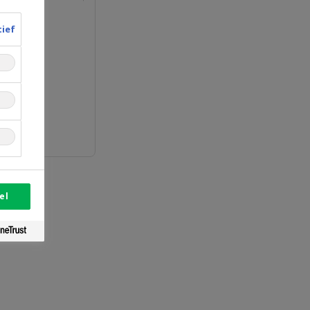
tief
ojecten
el