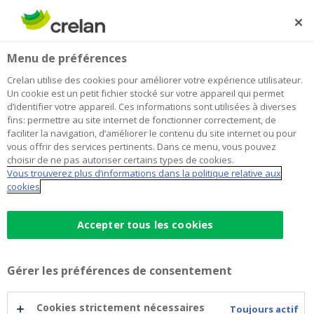
Skip
to
Rechercher
Me
Se
main
connecter
Home
Siège
Jobs
Menu de préférences
content
Travailler chez Crelan
Crelan utilise des cookies pour améliorer votre expérience utilisateur.
Un cookie est un petit fichier stocké sur votre appareil qui permet
d’identifier votre appareil. Ces informations sont utilisées à diverses
Travailler au siège
fins: permettre au site internet de fonctionner correctement, de
faciliter la navigation, d’améliorer le contenu du site internet ou pour
vous offrir des services pertinents. Dans ce menu, vous pouvez
Débutant ou expert financier chevronné ? Crelan vous
choisir de ne pas autoriser certains types de cookies.
Vous trouverez plus d’informations dans la politique relative aux
propose un large éventail de fonctions et de défis
cookies
professionnels.
Job domains
Accepter tous les cookies
Legal & Audit (2)
IT (11)
Gérer les préférences de consentement
Finance & Procurement (6)
Risk & Compliance (6)
Cookies strictement nécessaires
Toujours actif