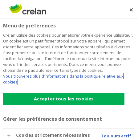
Skip
to
Rechercher
Me
Se
main
connecter
Menu de préférences
content
Crelan utilise des cookies pour améliorer votre expérience utilisateur.
Un cookie est un petit fichier stocké sur votre appareil qui permet
d’identifier votre appareil. Ces informations sont utilisées à diverses
fins: permettre au site internet de fonctionner correctement, de
faciliter la navigation, d’améliorer le contenu du site internet ou pour
vous offrir des services pertinents. Dans ce menu, vous pouvez
choisir de ne pas autoriser certains types de cookies.
Vous trouverez plus d’informations dans la politique relative aux
Travailler chez
cookies
Crelan,
c’est
Accepter tous les cookies
mieux pour vous
Gérer les préférences de consentement
Cookies strictement nécessaires
Toujours actif