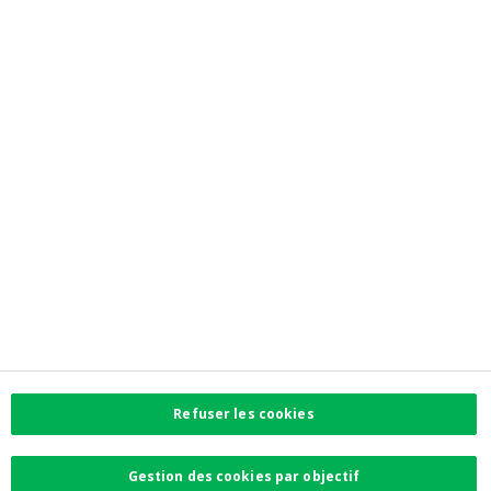
Informations corporate
Banque coopérative
Privacy
Accessibilité
Contactez-nous
Contact
Facebook
Instagram
LinkedIn
Twitter
Refuser les cookies
Card Stop 078 170
170
Gestion des cookies par objectif