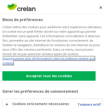
Skip
to
Rechercher
Me
Se
main
connecter
Home
Testimonials
Jobs
Menu de préférences
content
Testimonials
Crelan utilise des cookies pour améliorer votre expérience utilisateur.
Un cookie est un petit fichier stocké sur votre appareil qui permet
d’identifier votre appareil. Ces informations sont utilisées à diverses
fins: permettre au site internet de fonctionner correctement, de
faciliter la navigation, d’améliorer le contenu du site internet ou pour
vous offrir des services pertinents. Dans ce menu, vous pouvez
Facebook
Twitter
Li
choisir de ne pas autoriser certains types de cookies.
Vous trouverez plus d’informations dans la politique relative aux
cookies
Accepter tous les cookies
Gérer les préférences de consentement
Cookies strictement nécessaires
Toujours actif