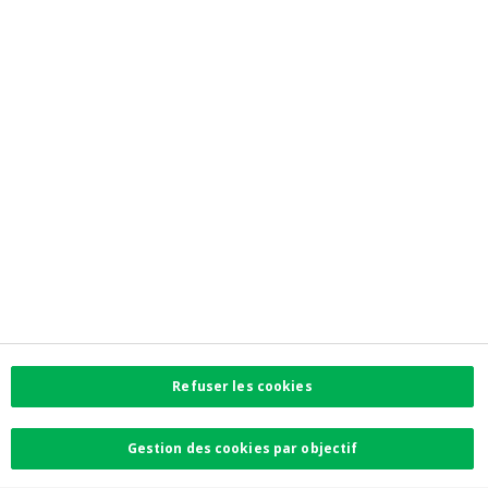
Pour les professionnels
Tarifs
Thèmes
Jobs
Liens directs
Informations corporate
Banque coopérative
Privacy
Accessibilité
Contactez-nous
Refuser les cookies
Contact
Gestion des cookies par objectif