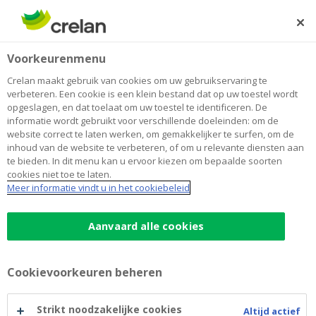
Skip
to
Zoeken
Me
Aanmelden
main
Home
De aandeelhouders van Crelan
Voorkeurenmenu
content
De aandeelhouders van Crelan
Crelan maakt gebruik van cookies om uw gebruikservaring te
verbeteren. Een cookie is een klein bestand dat op uw toestel wordt
opgeslagen, en dat toelaat om uw toestel te identificeren. De
informatie wordt gebruikt voor verschillende doeleinden: om de
website correct te laten werken, om gemakkelijker te surfen, om de
De sterke coöperatieve kas CrelanCo CV is voor
inhoud van de website te verbeteren, of om u relevante diensten aan
100% aandeelhouder van Crelan.
te bieden. In dit menu kan u ervoor kiezen om bepaalde soorten
cookies niet toe te laten.
Meer informatie vindt u in het cookiebeleid
Crelan is dus een 100% Belgische bank. De beslissingen
worden in België genomen met kennis van zaken van
Aanvaard alle cookies
de lokale markt. Dat is onontbeerlijk voor een bank die
dicht bij haar klanten wil staan.
Cookievoorkeuren beheren
Crelan is ook een 100% coöperatieve bank. Haar
klanten kunnen voor een deel mede-eigenaar worden
Strikt noodzakelijke cookies
Altijd actief