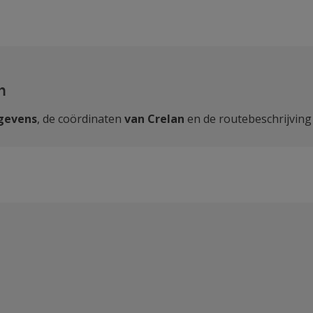
n
egevens
, de coördinaten
van Crelan
en de routebeschrijving 