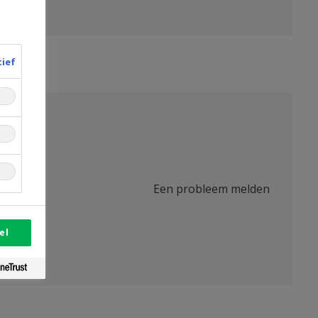
tief
Een probleem melden
el