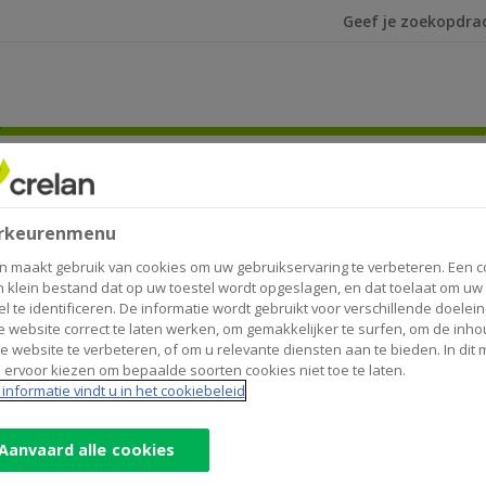
Ik ben op zoek na
rkeurenmenu
n maakt gebruik van cookies om uw gebruikservaring te verbeteren. Een c
n klein bestand dat op uw toestel wordt opgeslagen, en dat toelaat om uw
el te identificeren. De informatie wordt gebruikt voor verschillende doelei
 website correct te laten werken, om gemakkelijker te surfen, om de inho
e website te verbeteren, of om u relevante diensten aan te bieden. In dit
 ervoor kiezen om bepaalde soorten cookies niet toe te laten.
ing en fraude
informatie vindt u in het cookiebeleid
8 170 170
Aanvaard alle cookies
t te blokkeren indien u vreest dat iemand over uw kaartgeg