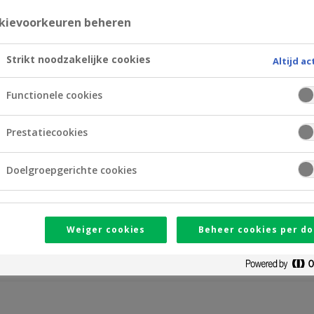
kievoorkeuren beheren
Strikt noodzakelijke cookies
Altijd ac
Functionele cookies
ice Desk
Prestatiecookies
yCrelan
of
Crelan Mobile
?
Doelgroepgerichte cookies
graag verder op
02 558 78 88
:
an 8.30 tot 16.30
Weiger cookies
Beheer cookies per do
en en banksluitingsdagen)