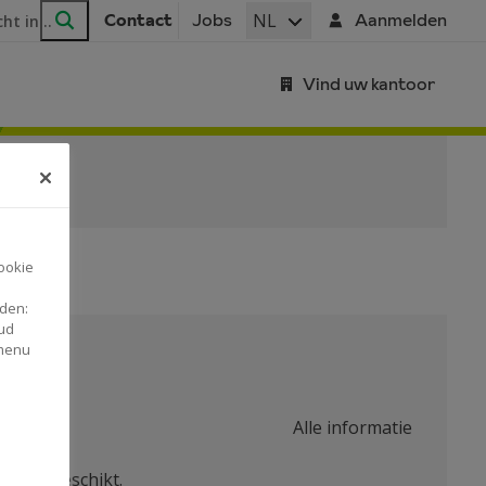
ar
NL
Contact
Jobs
Aanmelden
Zoeken
Vind uw kantoor
ookie
nden:
ud
 menu
Alle informatie
evens beschikt.