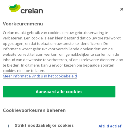
Skip
to
Zoeken
Me
Aanmelden
main
Home
Cookies Crelan.be
Voorkeurenmenu
content
Cookies Crelan.be
Crelan maakt gebruik van cookies om uw gebruikservaring te
verbeteren. Een cookie is een klein bestand dat op uw toestel wordt
opgeslagen, en dat toelaat om uw toestel te identificeren. De
informatie wordt gebruikt voor verschillende doeleinden: om de
Hieronder vindt u de knop '
Voorkeurenmenu
'
website correct te laten werken, om gemakkelijker te surfen, om de
waarmee u steeds uw eerder gemaakte cookiekeuzes
inhoud van de website te verbeteren, of om u relevante diensten aan
kan aanpassen.
te bieden. In dit menu kan u ervoor kiezen om bepaalde soorten
cookies niet toe te laten.
Verder kan u het Crelan-cookiebeleid raadplegen,
Meer informatie vindt u in het cookiebeleid
alsook de tabel met de cookies die Crelan.be gebruikt.
Aanvaard alle cookies
Free
Voorkeurenmenu
HTML
Cookievoorkeuren beheren
Cookiebeleid Crelan.be
Strikt noodzakelijke cookies
Altijd actief