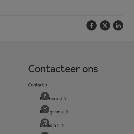
Facebook
Twitter
Linke
Contacteer ons
Contact
Facebook
Instagram
LinkedIn