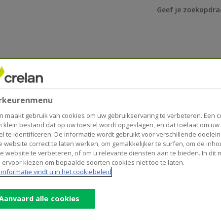
Ik ben op zoek na
 bericht voor coöperatieve aandeelhouders
aar 2019 – bericht voor coöpe
rkeurenmenu
n maakt gebruik van cookies om uw gebruikservaring te verbeteren. Een c
n klein bestand dat op uw toestel wordt opgeslagen, en dat toelaat om uw
el te identificeren. De informatie wordt gebruikt voor verschillende doelei
 website correct te laten werken, om gemakkelijker te surfen, om de inho
e website te verbeteren, of om u relevante diensten aan te bieden. In dit
 ervoor kiezen om bepaalde soorten cookies niet toe te laten.
informatie vindt u in het cookiebeleid
Aanvaard alle cookies