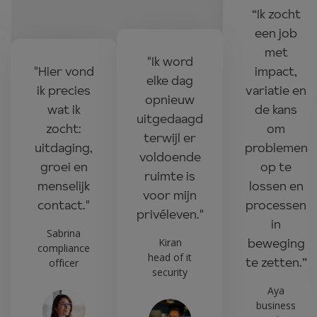
“Ik zocht
een job
met
"Ik word
"Hier vond
impact,
elke dag
ik precies
variatie en
opnieuw
wat ik
de kans
uitgedaagd
zocht:
om
terwijl er
uitdaging,
problemen
voldoende
groei en
op te
ruimte is
menselijk
lossen en
voor mijn
contact."
processen
privéleven."
in
Sabrina
beweging
Kiran
compliance
head of it
te zetten.”
officer
security
Aya
business