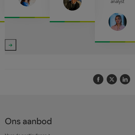
analyst
Vorige
Volgende
Facebook
Twitter
Li
Ons aanbod