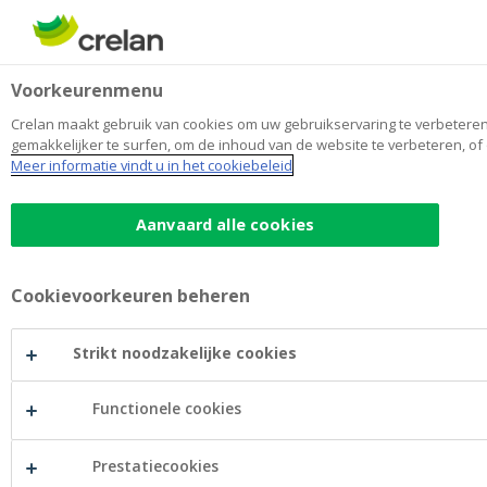
Skip
to
Zoeken
Me
Aanmelden
main
Home
Dieter
Jobs
Voorkeurenmenu
content
Dieter
Crelan maakt gebruik van cookies om uw gebruikservaring te verbeteren. 
gemakkelijker te surfen, om de inhoud van de website te verbeteren, of 
Meer informatie vindt u in het cookiebeleid
Aanvaard alle cookies
Cookievoorkeuren beheren
Strikt noodzakelijke cookies
Dieter
Functionele cookies
Prestatiecookies