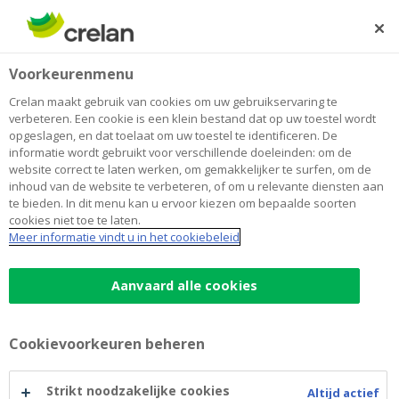
Skip
to
Zoeken
Me
Aanmelden
main
Home
Hoofdzetel
Jobs
Voorkeurenmenu
content
Werken bij Crelan
Crelan maakt gebruik van cookies om uw gebruikservaring te
verbeteren. Een cookie is een klein bestand dat op uw toestel wordt
opgeslagen, en dat toelaat om uw toestel te identificeren. De
Werken op de hoofdzetel
informatie wordt gebruikt voor verschillende doeleinden: om de
website correct te laten werken, om gemakkelijker te surfen, om de
inhoud van de website te verbeteren, of om u relevante diensten aan
Starter of doorgewinterde financieel expert? Crelan
te bieden. In dit menu kan u ervoor kiezen om bepaalde soorten
cookies niet toe te laten.
biedt je een brede waaier aan functies en professionele
Meer informatie vindt u in het cookiebeleid
uitdagingen.
Job domains
Aanvaard alle cookies
Human Resources (0)
IT (11)
Cookievoorkeuren beheren
Risk & Compliance (7)
Finance & Procurement (6)
Strikt noodzakelijke cookies
Altijd actief