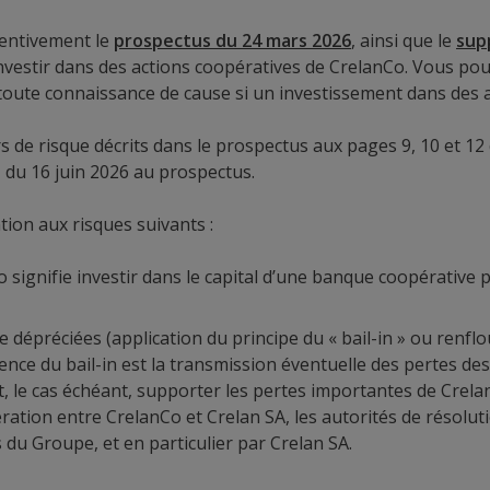
ttentivement le
prospectus du 24 mars 2026
, ainsi que le
sup
 d'investir dans des actions coopératives de CrelanCo. Vous
 toute connaissance de cause si un investissement dans des 
s de risque décrits dans le prospectus aux pages 9, 10 et 12 
1 du 16 juin 2026 au prospectus.
tion aux risques suivants :
 signifie investir dans le capital d’une banque coopérative p
re dépréciées (application du principe du « bail-in » ou renf
e du bail-in est la transmission éventuelle des pertes des fi
 le cas échéant, supporter les pertes importantes de Crelan S
dération entre CrelanCo et Crelan SA, les autorités de résolu
 du Groupe, et en particulier par Crelan SA.