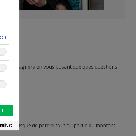
ctif
vous accompagnera en vous posant quelques questions
if
 court le risque de perdre tout ou partie du montant