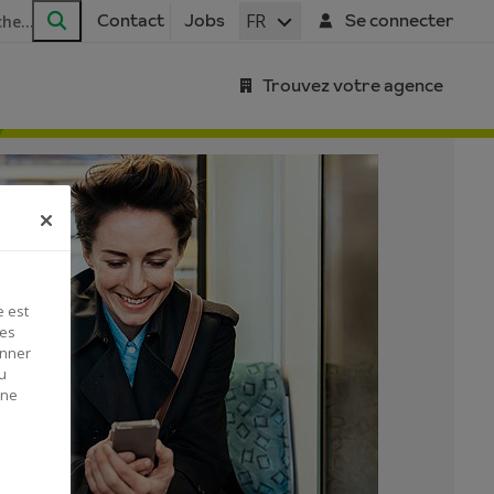
FR
Contact
Jobs
Se connecter
Rechercher
Trouvez votre agence
e est
Ces
onner
u
 ne