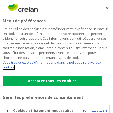
Skip
to
Rechercher
Me
Se
main
connecter
Menu de préférences
content
Crelan utilise des cookies pour améliorer votre expérience utilisateur.
Un cookie est un petit fichier stocké sur votre appareil qui permet
d’identifier votre appareil. Ces informations sont utilisées à diverses
fins: permettre au site internet de fonctionner correctement, de
faciliter la navigation, d’améliorer le contenu du site internet ou pour
vous offrir des services pertinents. Dans ce menu, vous pouvez
choisir de ne pas autoriser certains types de cookies.
Vous trouverez plus d’informations dans la politique relative aux
myCrelan : votre banque en
cookies
myCrelan
ligne
Accepter tous les cookies
:
Votre banque en ligne à toute heure et en
toute sécurité
Gérer les préférences de consentement
votre
Transférer de l’argent et consulter vos
dépenses et revenus
Cookies strictement nécessaires
Toujours actif