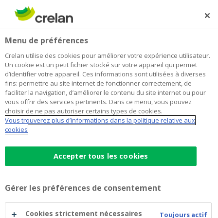
Skip
to
Rechercher
Me
Se
main
connecter
Home
Blog
Les vacances en voiture ? Partez l’esprit libre.
Auto
Menu de préférences
content
Crelan utilise des cookies pour améliorer votre expérience utilisateur.
Les vacances en voiture ? Partez
Un cookie est un petit fichier stocké sur votre appareil qui permet
d’identifier votre appareil. Ces informations sont utilisées à diverses
l’esprit libre.
fins: permettre au site internet de fonctionner correctement, de
faciliter la navigation, d’améliorer le contenu du site internet ou pour
vous offrir des services pertinents. Dans ce menu, vous pouvez
choisir de ne pas autoriser certains types de cookies.
29 juin 2021
4 minutes de temps de lecture
Vous trouverez plus d’informations dans la politique relative aux
cookies
Enfin, les vacances tant attendues arrivent…
Vous avez choisi votre destination à
Accepter tous les cookies
l’étranger et vous partez en voiture.
Emportez ces quelques conseils avec vous
Gérer les préférences de consentement
pour éviter que votre trajet ne se transforme
en cauchemar. Mettons ensemble le cap sur
Cookies strictement nécessaires
Toujours actif