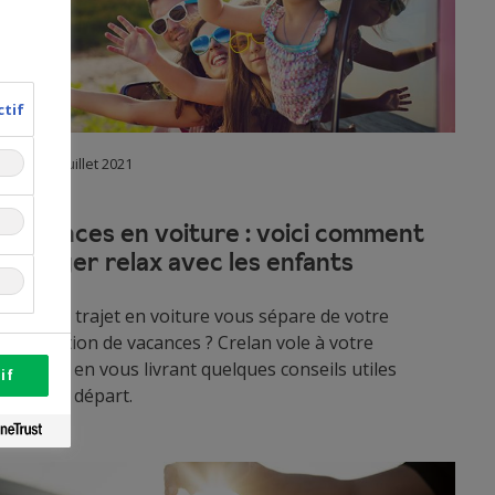
ctif
08 juillet 2021
Vacances en voiture : voici comment
voyager relax avec les enfants
Un long trajet en voiture vous sépare de votre
destination de vacances ? Crelan vole à votre
secours en vous livrant quelques conseils utiles
if
avant le départ.