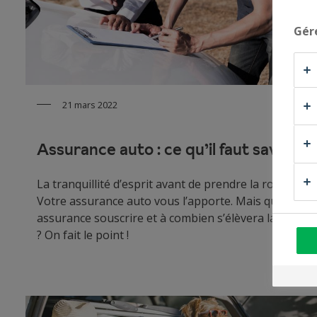
Gér
21 mars 2022
Assurance auto : ce qu’il faut savoir.
La tranquillité d’esprit avant de prendre la route ?
Votre assurance auto vous l’apporte. Mais quelle
assurance souscrire et à combien s’élèvera la prime
? On fait le point !