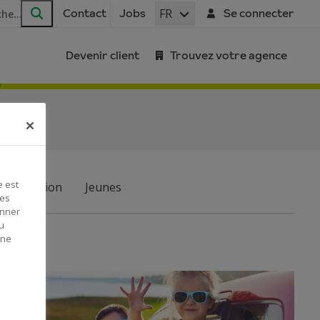
FR
Contact
Jobs
Se connecter
Rechercher
Devenir client
Trouvez votre agence
e est
Habitation
Jeunes
Ces
onner
u
 ne