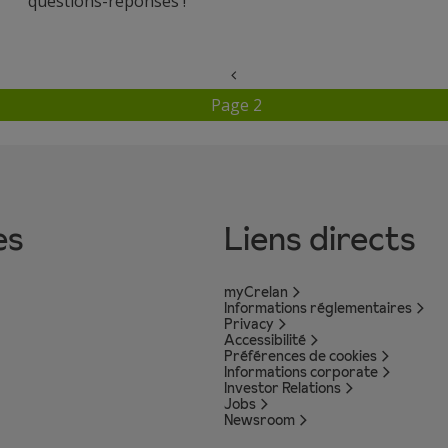
questions-réponses !
‹‹
Page précédente
Page 2
es
Liens directs
myCrelan
Informations réglementaires
Privacy
Accessibilité
Préférences de cookies
Informations corporate
Investor Relations
Jobs
Newsroom