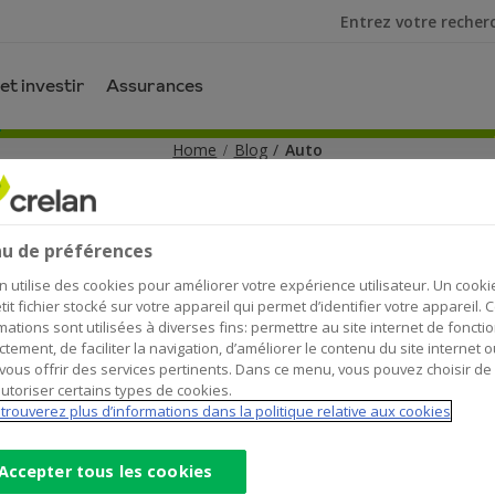
Je cherche
et investir
Assurances
Home
Blog
Auto
Auto
u de préférences
n utilise des cookies pour améliorer votre expérience utilisateur. Un cooki
et investissements
Développement durable
Auto
tit fichier stocké sur votre appareil qui permet d’identifier votre appareil. 
mations sont utilisées à diverses fins: permettre au site internet de foncti
ctement, de faciliter la navigation, d’améliorer le contenu du site internet o
vous offrir des services pertinents. Dans ce menu, vous pouvez choisir de
utoriser certains types de cookies.
trouverez plus d’informations dans la politique relative aux cookies
Accepter tous les cookies