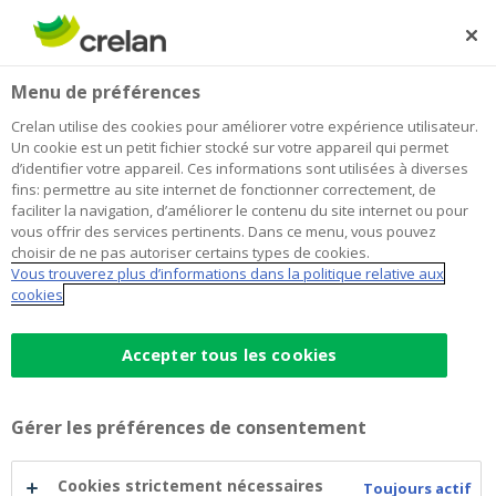
Skip
to
Rechercher
Me
Se
main
connecter
Home
Blog
Achat scindé : planifier judicieusement l’avenir
Épargne et investissements
Menu de préférences
content
Crelan utilise des cookies pour améliorer votre expérience utilisateur.
Achat scindé : planifier
Un cookie est un petit fichier stocké sur votre appareil qui permet
d’identifier votre appareil. Ces informations sont utilisées à diverses
judicieusement l’avenir
fins: permettre au site internet de fonctionner correctement, de
faciliter la navigation, d’améliorer le contenu du site internet ou pour
vous offrir des services pertinents. Dans ce menu, vous pouvez
choisir de ne pas autoriser certains types de cookies.
07 mai 2025
5 minutes de temps de lecture
Vous trouverez plus d’informations dans la politique relative aux
cookies
En Belgique, des milliers d’actes sont passés
chaque année pour permettre l’acquisition
Accepter tous les cookies
de l’usufruit et de la nue-propriété d’un bien
simultanément par plusieurs personnes
Gérer les préférences de consentement
physiques. Ce que l’on appelle l’achat scindé
constitue l’une des techniques les plus
Cookies strictement nécessaires
Toujours actif