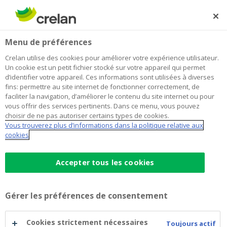
Skip
to
Rechercher
Me
Se
main
connecter
Home
Blog
Risque et rendement : le juste équilibre lorsque l’on
Épargne et investissements
Menu de préférences
content
investit
Crelan utilise des cookies pour améliorer votre expérience utilisateur.
Risque et rendement : le juste
Un cookie est un petit fichier stocké sur votre appareil qui permet
d’identifier votre appareil. Ces informations sont utilisées à diverses
équilibre lorsque l’on investit
fins: permettre au site internet de fonctionner correctement, de
faciliter la navigation, d’améliorer le contenu du site internet ou pour
vous offrir des services pertinents. Dans ce menu, vous pouvez
choisir de ne pas autoriser certains types de cookies.
06 décembre 2023
3 minutes de temps de lecture
Vous trouverez plus d’informations dans la politique relative aux
cookies
Lorsque l’on
commence à investir
, on s'en
rend vite compte : plus on est prêt à prendre
Accepter tous les cookies
de risques, plus les rendements potentiels
sont élevés. Mais comment décider du
Gérer les préférences de consentement
niveau de risque que l’on est prêt à prendre
dans la recherche de rendement ? Si vous
Cookies strictement nécessaires
Toujours actif