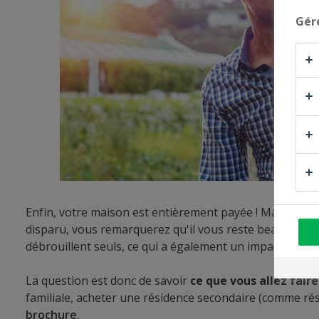
Gér
Enfin, votre maison est entièrement payée ! Mais que f
disparu, vous remarquerez qu'il vous reste beaucoup pl
débrouillent seuls, ce qui a également un impact sur v
La question est donc de savoir
ce que vous allez faire
familiale, acheter une résidence secondaire (comme rési
brochure
.