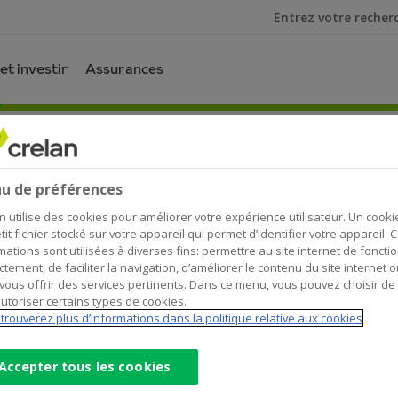
Je cherche
et investir
Assurances
et maintenant ?
 maintenant ?
u de préférences
n utilise des cookies pour améliorer votre expérience utilisateur. Un cooki
tit fichier stocké sur votre appareil qui permet d’identifier votre appareil. 
mations sont utilisées à diverses fins: permettre au site internet de foncti
ctement, de faciliter la navigation, d’améliorer le contenu du site internet o
vous offrir des services pertinents. Dans ce menu, vous pouvez choisir de
utoriser certains types de cookies.
trouverez plus d’informations dans la politique relative aux cookies
Accepter tous les cookies