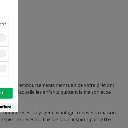
ctif
ant que les remboursements mensuels de votre prêt ont
endant laquelle les enfants quittent la maison et se
if
ont nombreuses : voyager davantage, rénover la maison
piscine, investir... Laissez-vous inspirer par
cette