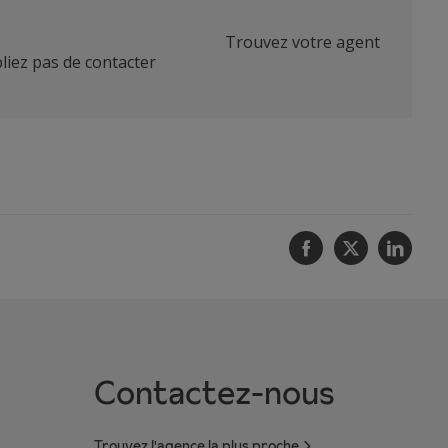
Trouvez votre agent
liez pas de contacter
Facebook
Twitter
Linke
Contactez-nous
Trouvez l'agence la plus proche