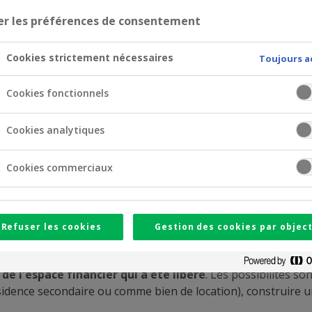
er les préférences de consentement
Cookies strictement nécessaires
Toujours a
Cookies fonctionnels
Cookies analytiques
Cookies commerciaux
aites-vous de l'espace financier qui a été libéré ? Mainten
us d'argent chaque mois. De plus, c'est souvent la période p
Refuser les cookies
Gestion des cookies par object
os dépenses.
 de l'espace financier qui a été libéré
. Les possibilités s
dence secondaire ou comme bien de location), construire une 