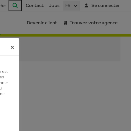
FR
Contact
Jobs
Se connecter
Rechercher
Devenir client
Trouvez votre agence
e est
Ces
onner
u
 ne