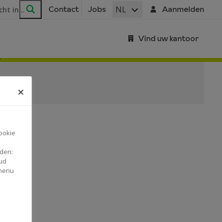
ar
NL
Contact
Jobs
Aanmelden
Zoeken
Vind uw kantoor
ookie
nden:
ud
 menu