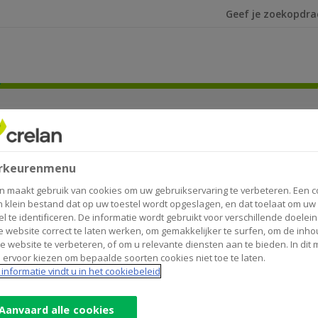
Ik ben op zoek na
 toe
rkeurenmenu
n maakt gebruik van cookies om uw gebruikservaring te verbeteren. Een c
n klein bestand dat op uw toestel wordt opgeslagen, en dat toelaat om uw
el te identificeren. De informatie wordt gebruikt voor verschillende doelei
 website correct te laten werken, om gemakkelijker te surfen, om de inho
e website te verbeteren, of om u relevante diensten aan te bieden. In dit
 ervoor kiezen om bepaalde soorten cookies niet toe te laten.
informatie vindt u in het cookiebeleid
Aanvaard alle cookies