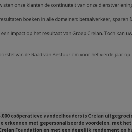
wisten onze klanten de continuïteit van onze dienstverlenin
esultaten boeken in alle domeinen: betaalverkeer, sparen 
een impact op het resultaat van Groep Crelan. Toch kan uw
rstel van de Raad van Bestuur om voor het vierde jaar op r
000 coöperatieve aandeelhouders is Crelan uitgegroeid
te erkennen met gepersonaliseerde voordelen, met het
relan Foundation en met een degelijk rendement op hun