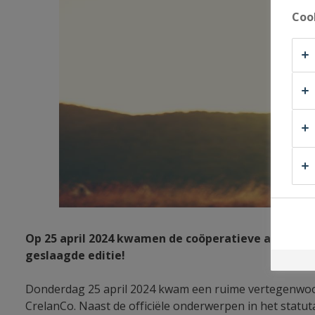
Coo
Op 25 april 2024 kwamen de coöperatieve aandeelh
geslaagde editie!
Donderdag 25 april 2024 kwam een ruime vertegenwoo
CrelanCo. Naast de officiële onderwerpen in het statu