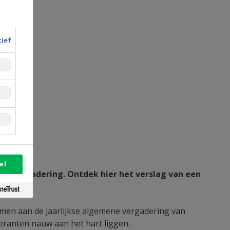
tief
el
e vergadering. Ontdek hier het verslag van een
en aan de jaarlijkse algemene vergadering van
eranten nauw aan het hart liggen.