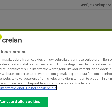
Ik ben op zoek na
 van CrelanCo
rgadering van CrelanCo
rkeurenmenu
n maakt gebruik van cookies om uw gebruikservaring te verbeteren. Een c
n klein bestand dat op uw toestel wordt opgeslagen, en dat toelaat om uw
el te identificeren. De informatie wordt gebruikt voor verschillende doelei
 website correct te laten werken, om gemakkelijker te surfen, om de inho
e website te verbeteren, of om u relevante diensten aan te bieden. In dit
 ervoor kiezen om bepaalde soorten cookies niet toe te laten.
informatie vindt u in het cookiebeleid
Aanvaard alle cookies