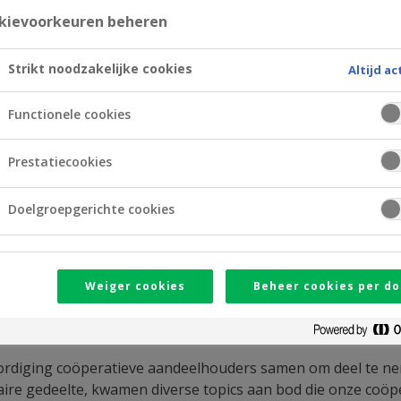
kievoorkeuren beheren
Strikt noodzakelijke cookies
Altijd ac
Functionele cookies
Prestatiecookies
Doelgroepgerichte cookies
Weiger cookies
Beheer cookies per do
ouders van CrelanCo samen voor hun jaarlijkse algemen
rdiging coöperatieve aandeelhouders samen om deel te nem
taire gedeelte, kwamen diverse topics aan bod die onze coöp