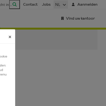
ar
NL
Contact
Jobs
Aanmelden
Zoeken
Vind uw kantoor
ookie
nden:
ud
 menu