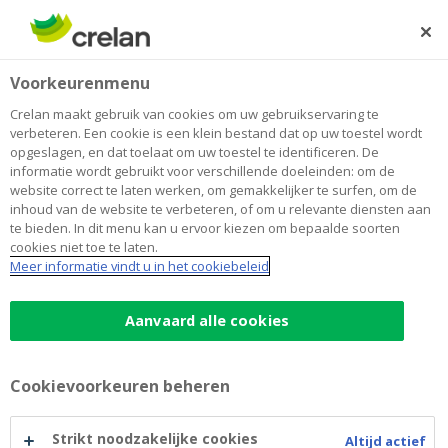
Skip
to
Zoeken
Me
Aanmelden
main
Home
Aankoop en opleiding diabetes meldhond(en)
Over Crelan
Voorkeurenmenu
content
Aankoop en opleiding diabetes
Crelan maakt gebruik van cookies om uw gebruikservaring te
verbeteren. Een cookie is een klein bestand dat op uw toestel wordt
meldhond(en)
opgeslagen, en dat toelaat om uw toestel te identificeren. De
informatie wordt gebruikt voor verschillende doeleinden: om de
website correct te laten werken, om gemakkelijker te surfen, om de
inhoud van de website te verbeteren, of om u relevante diensten aan
te bieden. In dit menu kan u ervoor kiezen om bepaalde soorten
cookies niet toe te laten.
Meer informatie vindt u in het cookiebeleid
Aanvaard alle cookies
Cookievoorkeuren beheren
Crelan Foundation geeft een schenking aan Argos
Assistance Dogs uit Wijnegem voor de aankoop en
Strikt noodzakelijke cookies
Altijd actief
opleiding van diabetes meldhonden.