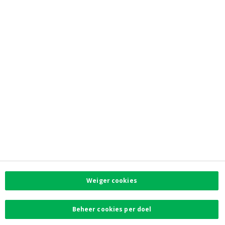
Directe links
News
De Groep Crelan
Coöperatieve bank
Jobs
Privacy
Toegankelijkheid
Investor Relations
Contacteer ons
Contact
Facebook
Instagram
Weiger cookies
LinkedIn
Beheer cookies per doel
Twitter