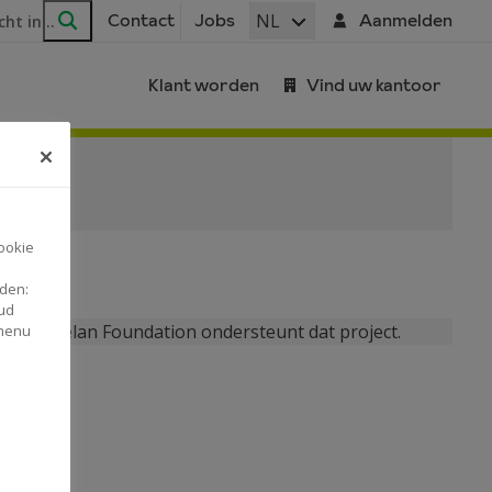
ar
NL
Contact
Jobs
Aanmelden
Zoeken
Klant worden
Vind uw kantoor
ookie
nden:
ud
ijgen. Crelan Foundation ondersteunt dat project.
 menu