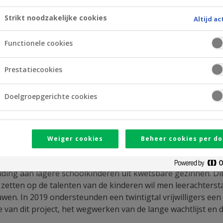
Strikt noodzakelijke cookies
Altijd ac
Functionele cookies
Prestatiecookies
Doelgroepgerichte cookies
Weiger cookies
Beheer cookies per do
uit Aalst) die inzet op de talenten van kwetsbare kinder
leiding aan lagere schoolkinderen uit kwetsbare gezinnen.
zetten op de talenten van de kinderen wil men leerachterst
n. In 2019 ondersteunden een twintigtal vrijwilligers een 
van dit project, het wegwerken van de lange wachtlijst en d