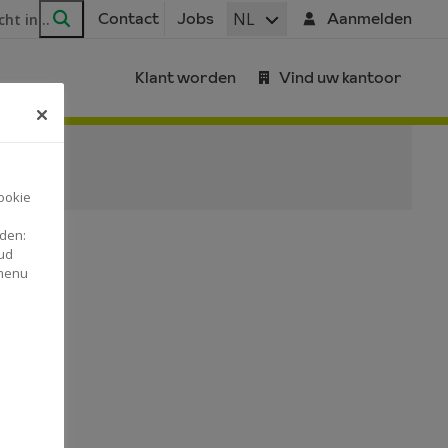
ar
NL
Contact
Jobs
Aanmelden
Zoeken
Klant worden
Vind uw kantoor
ookie
nden:
ud
 menu