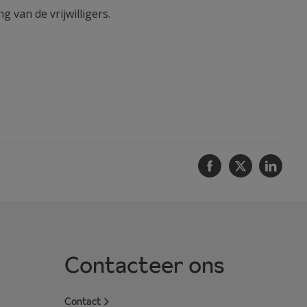
 van de vrijwilligers.
Facebook
Twitter
Linke
Contacteer ons
Contact