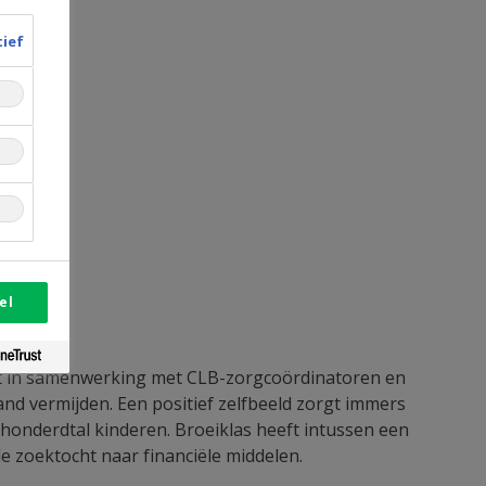
tief
el
en.
 Dit in samenwerking met CLB-zorgcoördinatoren en
and vermijden. Een positief zelfbeeld zorgt immers
honderdtal kinderen. Broeiklas heeft intussen een
e zoektocht naar financiële middelen.