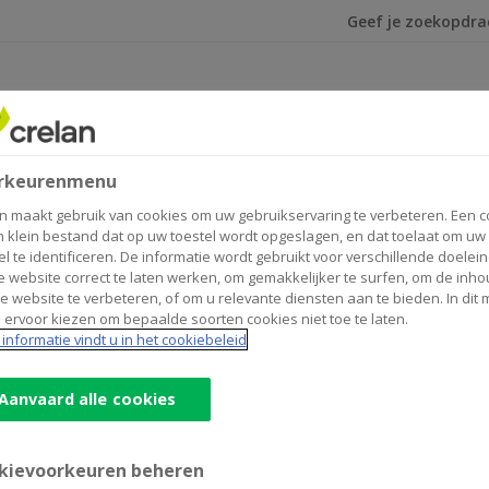
Ik ben op zoek na
rkeurenmenu
n maakt gebruik van cookies om uw gebruikservaring te verbeteren. Een c
n klein bestand dat op uw toestel wordt opgeslagen, en dat toelaat om uw
el te identificeren. De informatie wordt gebruikt voor verschillende doelei
 website correct te laten werken, om gemakkelijker te surfen, om de inho
e website te verbeteren, of om u relevante diensten aan te bieden. In dit
 ervoor kiezen om bepaalde soorten cookies niet toe te laten.
informatie vindt u in het cookiebeleid
Aanvaard alle cookies
kievoorkeuren beheren