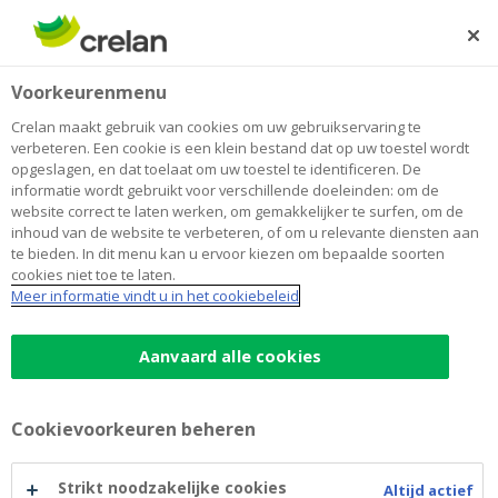
Skip
to
Zoeken
Me
Aanmelden
main
Home
Een duurzame schoolkantine
Over Crelan
Voorkeurenmenu
content
Een duurzame schoolkantine
Crelan maakt gebruik van cookies om uw gebruikservaring te
verbeteren. Een cookie is een klein bestand dat op uw toestel wordt
opgeslagen, en dat toelaat om uw toestel te identificeren. De
informatie wordt gebruikt voor verschillende doeleinden: om de
website correct te laten werken, om gemakkelijker te surfen, om de
inhoud van de website te verbeteren, of om u relevante diensten aan
te bieden. In dit menu kan u ervoor kiezen om bepaalde soorten
cookies niet toe te laten.
Meer informatie vindt u in het cookiebeleid
Aanvaard alle cookies
Cookievoorkeuren beheren
Strikt noodzakelijke cookies
Altijd actief