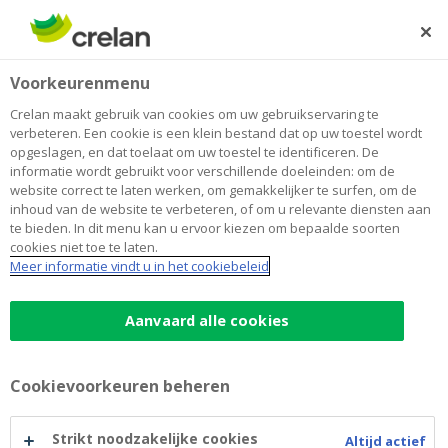
Skip
to
Zoeken
Me
Aanmelden
main
Home
Een klas zonder (stenen) muren!
Over Crelan
Voorkeurenmenu
content
Een klas zonder (stenen) muren!
Crelan maakt gebruik van cookies om uw gebruikservaring te
verbeteren. Een cookie is een klein bestand dat op uw toestel wordt
opgeslagen, en dat toelaat om uw toestel te identificeren. De
informatie wordt gebruikt voor verschillende doeleinden: om de
website correct te laten werken, om gemakkelijker te surfen, om de
inhoud van de website te verbeteren, of om u relevante diensten aan
te bieden. In dit menu kan u ervoor kiezen om bepaalde soorten
cookies niet toe te laten.
Meer informatie vindt u in het cookiebeleid
Aanvaard alle cookies
Cookievoorkeuren beheren
Strikt noodzakelijke cookies
Altijd actief