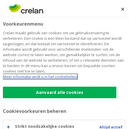
Skip
to
Zoeken
Me
Aanmelden
main
Home
Go Baby Go Belgium
Over Crelan
Voorkeurenmenu
content
Go Baby Go Belgium
Crelan maakt gebruik van cookies om uw gebruikservaring te
verbeteren. Een cookie is een klein bestand dat op uw toestel wordt
opgeslagen, en dat toelaat om uw toestel te identificeren. De
informatie wordt gebruikt voor verschillende doeleinden: om de
website correct te laten werken, om gemakkelijker te surfen, om de
inhoud van de website te verbeteren, of om u relevante diensten aan
te bieden. In dit menu kan u ervoor kiezen om bepaalde soorten
cookies niet toe te laten.
Meer informatie vindt u in het cookiebeleid
Aanvaard alle cookies
Cookievoorkeuren beheren
Strikt noodzakelijke cookies
Altijd actief