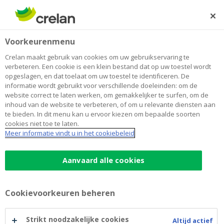
Skip
to
Zoeken
Me
Aanmelden
main
Home
Inclusief spelen
Over Crelan
Voorkeurenmenu
content
Inclusief spelen
Crelan maakt gebruik van cookies om uw gebruikservaring te
verbeteren. Een cookie is een klein bestand dat op uw toestel wordt
opgeslagen, en dat toelaat om uw toestel te identificeren. De
informatie wordt gebruikt voor verschillende doeleinden: om de
website correct te laten werken, om gemakkelijker te surfen, om de
inhoud van de website te verbeteren, of om u relevante diensten aan
te bieden. In dit menu kan u ervoor kiezen om bepaalde soorten
cookies niet toe te laten.
Meer informatie vindt u in het cookiebeleid
Aanvaard alle cookies
Cookievoorkeuren beheren
Strikt noodzakelijke cookies
Altijd actief