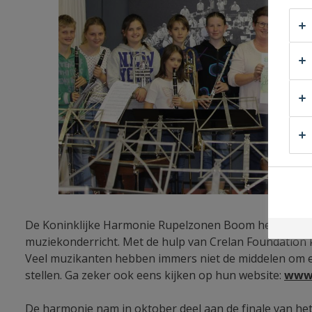
De Koninklijke Harmonie Rupelzonen Boom heeft een ui
muziekonderricht. Met de hulp van Crelan Foundation 
Veel muzikanten hebben immers niet de middelen om ee
stellen. Ga zeker ook eens kijken op hun website:
www.
De harmonie nam in oktober deel aan de finale van he