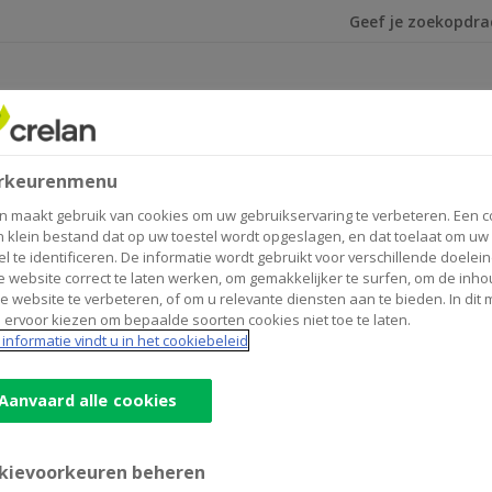
Ik ben op zoek na
rkeurenmenu
m
n maakt gebruik van cookies om uw gebruikservaring te verbeteren. Een c
n klein bestand dat op uw toestel wordt opgeslagen, en dat toelaat om uw
el te identificeren. De informatie wordt gebruikt voor verschillende doelei
 website correct te laten werken, om gemakkelijker te surfen, om de inho
e website te verbeteren, of om u relevante diensten aan te bieden. In dit
 ervoor kiezen om bepaalde soorten cookies niet toe te laten.
en gift van de Crelan Foundation om nieuwe instrumenten 
informatie vindt u in het cookiebeleid
Aanvaard alle cookies
kievoorkeuren beheren