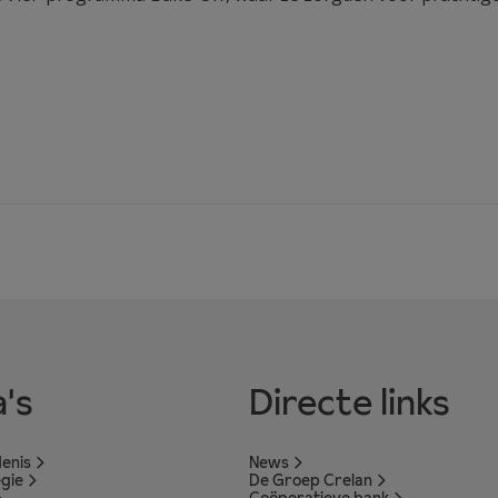
's
Directe links
enis
News
egie
De Groep Crelan
Coöperatieve bank