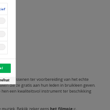
tief
el
en volwassenen ter voorbereiding van het echte
en die ze gratis aan hun leden in bruikleen geven.
hen een kwaliteitsvol instrument ter beschikking
 muziek. Bekijk zeker eens
het
filmpje
.