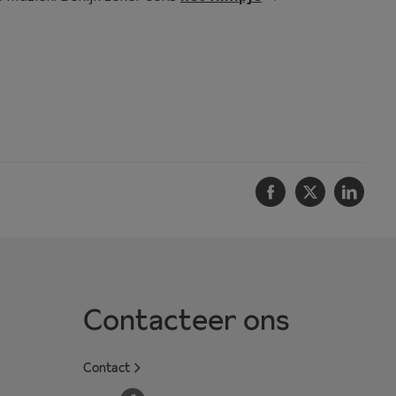
Facebook
Twitter
Linke
Contacteer ons
Contact