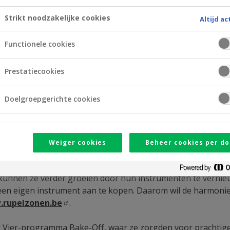
Strikt noodzakelijke cookies
Altijd ac
Functionele cookies
Prestatiecookies
Doelgroepgerichte cookies
Weiger cookies
Beheer cookies per do
tgebreide jeugdwerking met initiatielessen voor kinderen 
kunnen ze verder groeien door hun instrumenten te vernieuw
n eigen instrument aan te kopen. Daarom wil de harmonie 
rupelzonen.be
.
t Vier-programma Bake-Off, waar ze zorgden voor prachtige