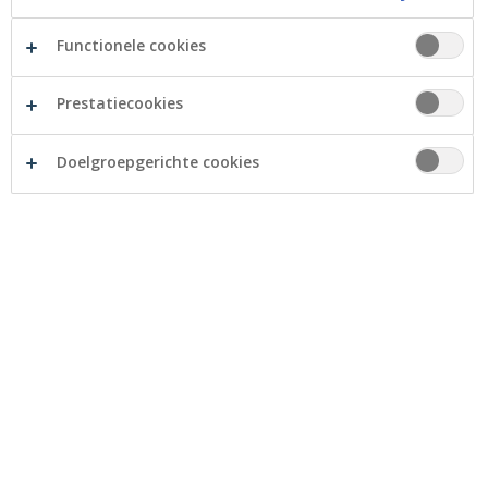
Functionele cookies
Prestatiecookies
De vzw MIN uit Mol krijgt sponsoring van Crelan
Foundation voor haar jongerenproject 'Nieuwe
Doelgroepgerichte cookies
schoentjes’.
In de regio Balen - Mol - Dessel - Retie zet de vzw
Mensen In Nood zich in om minderbedeelden uit de
spiraal van armoede te halen. De afdeling Kind- en
Jongerenzorg biedt o.a. materiële hulp in de vorm van
kinderschoenen, schoolgerief, ondergoed,
nachtkleding en kousen. Daarnaast moedigen ze
tijdens huisbezoeken jongeren aan om te sporten, zich
aan te sluiten bij een jeugdbeweging, enz. , iets waar
Crelan Foundation zich helemaal in kan vinden.