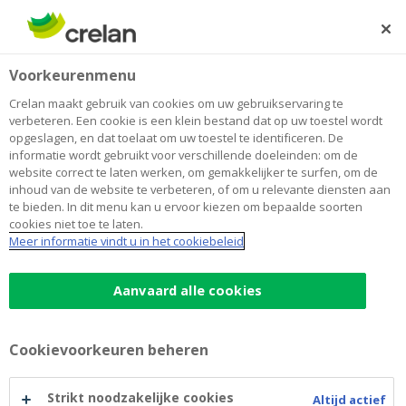
Skip
to
Zoeken
Me
Aanmelden
main
Home
Kind- en Jongerenzorg
Over Crelan
Voorkeurenmenu
content
Kind- en Jongerenzorg
Crelan maakt gebruik van cookies om uw gebruikservaring te
verbeteren. Een cookie is een klein bestand dat op uw toestel wordt
opgeslagen, en dat toelaat om uw toestel te identificeren. De
informatie wordt gebruikt voor verschillende doeleinden: om de
website correct te laten werken, om gemakkelijker te surfen, om de
inhoud van de website te verbeteren, of om u relevante diensten aan
te bieden. In dit menu kan u ervoor kiezen om bepaalde soorten
cookies niet toe te laten.
Meer informatie vindt u in het cookiebeleid
Aanvaard alle cookies
Cookievoorkeuren beheren
Strikt noodzakelijke cookies
Altijd actief