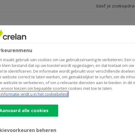
Ik ben op zoek na
rkeurenmenu
n maakt gebruik van cookies om uw gebruikservaring te verbeteren. Een c
n klein bestand dat op uw toestel wordt opgeslagen, en dat toelaat om uw
el te identificeren. De informatie wordt gebruikt voor verschillende doelei
 website correct te laten werken, om gemakkelijker te surfen, om de inho
e website te verbeteren, of om u relevante diensten aan te bieden. In dit
 ervoor kiezen om bepaalde soorten cookies niet toe te laten.
informatie vindt u in het cookiebeleid
Aanvaard alle cookies
kievoorkeuren beheren