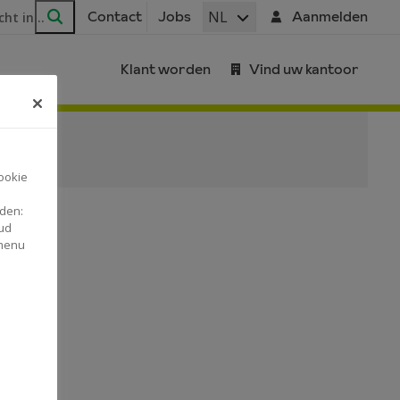
ar
NL
Contact
Jobs
Aanmelden
Zoeken
Klant worden
Vind uw kantoor
ookie
nden:
ud
 menu