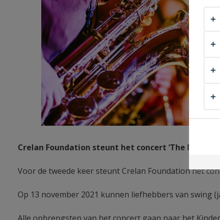
Crelan Foundation steunt het concert ‘The New Orl
Voor de tweede keer steunt Crelan Foundation het conc
Op 13 november 2021 kunnen liefhebbers van swing (ja
Alle opbrengsten van het concert gaan naar het Kinde