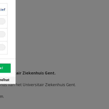
tief
el
niversitair Ziekenhuis Gent.
nds van het Universitair Ziekenhuis Gent.
em.