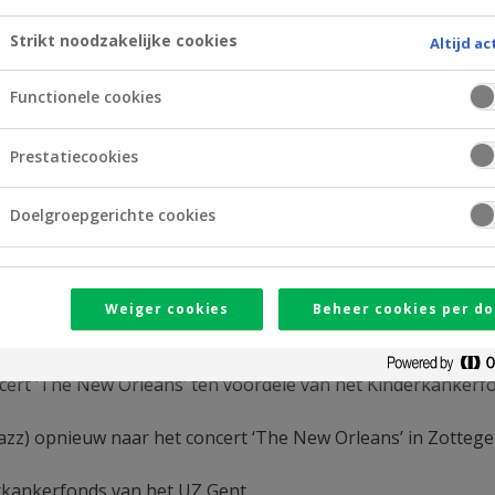
Strikt noodzakelijke cookies
Altijd ac
Functionele cookies
Prestatiecookies
Doelgroepgerichte cookies
Weiger cookies
Beheer cookies per do
eans’ ten voordele van het Kinderkankerfonds van het U
ert ‘The New Orleans’ ten voordele van het Kinderkankerfo
zz) opnieuw naar het concert ‘The New Orleans’ in Zotteg
rkankerfonds van het UZ Gent.