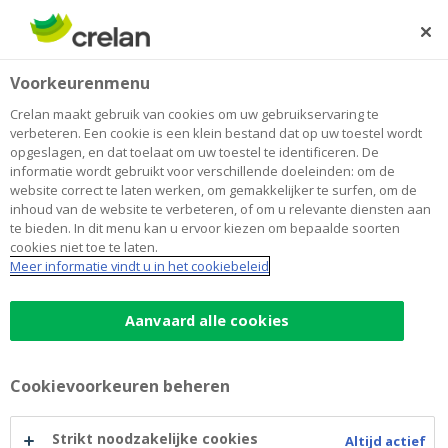
Skip
to
Zoeken
Me
Aanmelden
main
Home
Promoten van v.z.w. Mes Mains Pour Toi
Over Crelan
Voorkeurenmenu
content
Promoten van v.z.w. Mes Mains Pour
Crelan maakt gebruik van cookies om uw gebruikservaring te
verbeteren. Een cookie is een klein bestand dat op uw toestel wordt
Toi
opgeslagen, en dat toelaat om uw toestel te identificeren. De
informatie wordt gebruikt voor verschillende doeleinden: om de
website correct te laten werken, om gemakkelijker te surfen, om de
inhoud van de website te verbeteren, of om u relevante diensten aan
te bieden. In dit menu kan u ervoor kiezen om bepaalde soorten
cookies niet toe te laten.
Meer informatie vindt u in het cookiebeleid
Aanvaard alle cookies
Cookievoorkeuren beheren
Strikt noodzakelijke cookies
Altijd actief