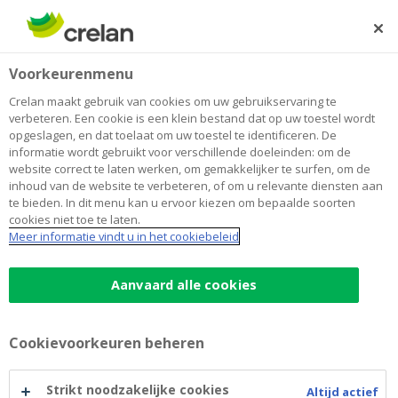
Skip
to
Zoeken
Me
Aanmelden
main
Home
Rolstoelfiets
Over Crelan
Voorkeurenmenu
content
Rolstoelfiets
Crelan maakt gebruik van cookies om uw gebruikservaring te
verbeteren. Een cookie is een klein bestand dat op uw toestel wordt
opgeslagen, en dat toelaat om uw toestel te identificeren. De
informatie wordt gebruikt voor verschillende doeleinden: om de
website correct te laten werken, om gemakkelijker te surfen, om de
inhoud van de website te verbeteren, of om u relevante diensten aan
te bieden. In dit menu kan u ervoor kiezen om bepaalde soorten
cookies niet toe te laten.
Meer informatie vindt u in het cookiebeleid
Aanvaard alle cookies
Cookievoorkeuren beheren
Strikt noodzakelijke cookies
Altijd actief