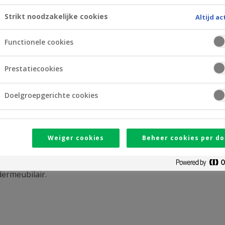
Strikt noodzakelijke cookies
Altijd ac
Functionele cookies
Prestatiecookies
Doelgroepgerichte cookies
Weiger cookies
Beheer cookies per do
meer dan 400 palliatieve patiënten in hun thuissituatie. Ee
In hun vergader- en bijscholingsruimte in Sint-Niklaas is ech
ermeubilair.