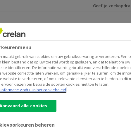
Ik ben op zoek na
iatieve zorg
rkeurenmenu
iding palliatieve zorg
n maakt gebruik van cookies om uw gebruikservaring te verbeteren. Een c
n klein bestand dat op uw toestel wordt opgeslagen, en dat toelaat om uw
el te identificeren. De informatie wordt gebruikt voor verschillende doelei
 website correct te laten werken, om gemakkelijker te surfen, om de inho
e website te verbeteren, of om u relevante diensten aan te bieden. In dit
 ervoor kiezen om bepaalde soorten cookies niet toe te laten.
informatie vindt u in het cookiebeleid
Aanvaard alle cookies
kievoorkeuren beheren