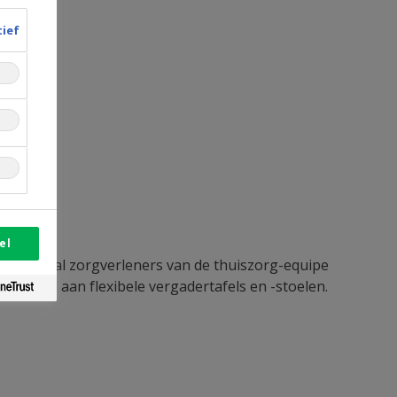
tief
el
n honderdtal zorgverleners van de thuiszorg-equipe
ter nood aan flexibele vergadertafels en -stoelen.