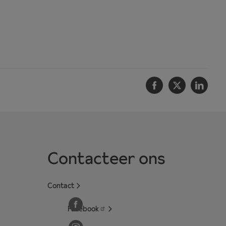
Facebook
Twitter
Linke
Contacteer ons
Contact
Facebook