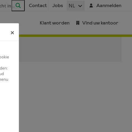
ar
NL
Contact
Jobs
Aanmelden
Zoeken
Klant worden
Vind uw kantoor
ookie
nden:
ud
 menu