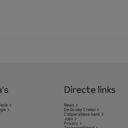
's
Directe links
enis
News
egie
De Groep Crelan
Coöperatieve bank
Jobs
Privacy
Toegankelijkheid