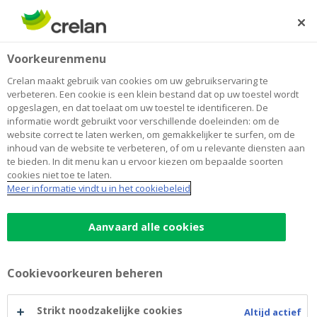
Skip
to
Zoeken
Me
Aanmelden
main
Home
Zomerkampen muziektheater en musical
Over Crelan
Voorkeurenmenu
content
Zomerkampen muziektheater en
Crelan maakt gebruik van cookies om uw gebruikservaring te
verbeteren. Een cookie is een klein bestand dat op uw toestel wordt
musical
opgeslagen, en dat toelaat om uw toestel te identificeren. De
informatie wordt gebruikt voor verschillende doeleinden: om de
website correct te laten werken, om gemakkelijker te surfen, om de
inhoud van de website te verbeteren, of om u relevante diensten aan
te bieden. In dit menu kan u ervoor kiezen om bepaalde soorten
cookies niet toe te laten.
Meer informatie vindt u in het cookiebeleid
Aanvaard alle cookies
Cookievoorkeuren beheren
Strikt noodzakelijke cookies
Altijd actief