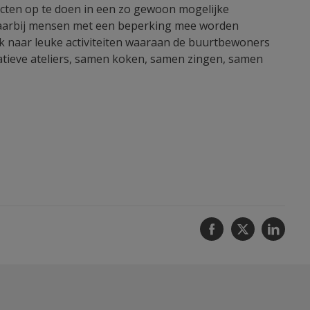
acten op te doen in een zo gewoon mogelijke
waarbij mensen met een beperking mee worden
oek naar leuke activiteiten waaraan de buurtbewoners
ieve ateliers, samen koken, samen zingen, samen
Facebook
Twitter
Linke