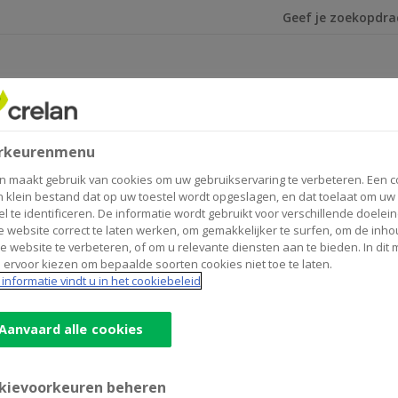
Ik ben op zoek na
rkeurenmenu
n maakt gebruik van cookies om uw gebruikservaring te verbeteren. Een c
n klein bestand dat op uw toestel wordt opgeslagen, en dat toelaat om uw
el te identificeren. De informatie wordt gebruikt voor verschillende doelei
 website correct te laten werken, om gemakkelijker te surfen, om de inho
e website te verbeteren, of om u relevante diensten aan te bieden. In dit
 ervoor kiezen om bepaalde soorten cookies niet toe te laten.
 de vzw Pajot Begot voor hun mooie project “Zomer@PajotBe
informatie vindt u in het cookiebeleid
beperking of kansarme achtergrond samenbrengen met de a
Aanvaard alle cookies
kievoorkeuren beheren