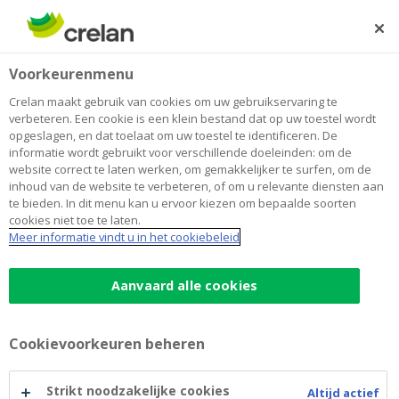
Skip
to
Zoeken
Me
Aanmelden
main
Home
Juridische informatie
Over Crelan
Voorkeurenmenu
content
Juridische informatie
Crelan maakt gebruik van cookies om uw gebruikservaring te
verbeteren. Een cookie is een klein bestand dat op uw toestel wordt
opgeslagen, en dat toelaat om uw toestel te identificeren. De
informatie wordt gebruikt voor verschillende doeleinden: om de
website correct te laten werken, om gemakkelijker te surfen, om de
inhoud van de website te verbeteren, of om u relevante diensten aan
te bieden. In dit menu kan u ervoor kiezen om bepaalde soorten
cookies niet toe te laten.
Meer informatie vindt u in het cookiebeleid
Aanvaard alle cookies
Cookievoorkeuren beheren
Strikt noodzakelijke cookies
Altijd actief