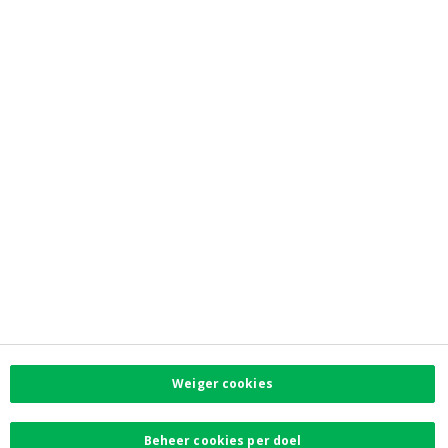
Corporate info
Coöperatieve bank
Privacy
Toegankelijkheid
Contacteer ons
Contact
Facebook
Instagram
LinkedIn
Twitter
Weiger cookies
Card Stop 078 170
170
Beheer cookies per doel