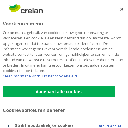
Skip
to
Zoeken
Me
Aanmelden
main
Werken bij Crelan
Voorkeurenmenu
content
als
Crelan maakt gebruik van cookies om uw gebruikservaring te
verbeteren. Een cookie is een klein bestand dat op uw toestel wordt
opgeslagen, en dat toelaat om uw toestel te identificeren. De
Vul hier je gegevens in
informatie wordt gebruikt voor verschillende doeleinden: om de
website correct te laten werken, om gemakkelijker te surfen, om de
inhoud van de website te verbeteren, of om u relevante diensten aan
Voornaam
*
(Input
te bieden. In dit menu kan u ervoor kiezen om bepaalde soorten
cookies niet toe te laten.
required)
Meer informatie vindt u in het cookiebeleid
Naam
*
(Input
Aanvaard alle cookies
required)
Cookievoorkeuren beheren
E-mail
*
(Input
required)
Strikt noodzakelijke cookies
Altijd actief