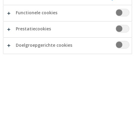
Overbruggingskrediet
Functionele cookies
Prestatiecookies
Wederopname hypothecaire lening
Doelgroepgerichte cookies
Andere doelen
Persoonlijke lening
Onder nul gaan op zichtrekening