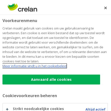
Skip
to
Zoeken
Me
Aanmelden
main
Home
Lenen
Voorkeurenmenu
content
Lenen
Crelan maakt gebruik van cookies om uw gebruikservaring te
verbeteren. Een cookie is een klein bestand dat op uw toestel wordt
opgeslagen, en dat toelaat om uw toestel te identificeren. De
informatie wordt gebruikt voor verschillende doeleinden: om de
website correct te laten werken, om gemakkelijker te surfen, om de
Woning
inhoud van de website te verbeteren, of om u relevante diensten aan
te bieden. In dit menu kan u ervoor kiezen om bepaalde soorten
cookies niet toe te laten.
Meer informatie vindt u in het cookiebeleid
Hypothecaire lening
Aanvaard alle cookies
Groene lening
Cookievoorkeuren beheren
Renovatielening
Strikt noodzakelijke cookies
Altijd actief