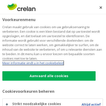
Skip
to
Zoeken
Me
Aanmelden
main
Voorkeurenmenu
content
Crelan maakt gebruik van cookies om uw gebruikservaring te
verbeteren. Een cookie is een klein bestand dat op uw toestel wordt
opgeslagen, en dat toelaat om uw toestel te identificeren. De
informatie wordt gebruikt voor verschillende doeleinden: om de
website correct te laten werken, om gemakkelijker te surfen, om de
inhoud van de website te verbeteren, of om u relevante diensten aan
te bieden. In dit menu kan u ervoor kiezen om bepaalde soorten
cookies niet toe te laten.
myCrelan: zelf thuis bankieren
Meer informatie vindt u in het cookiebeleid
myCrelan:
Aanvaard alle cookies
Veilig bankieren op elk moment van de dag
zelf
Geld overschrijven en uw uitgaven en
inkomsten raadplegen
Cookievoorkeuren beheren
thuis
Een duidelijk overzicht van al uw bankzaken
Strikt noodzakelijke cookies
Altijd actief