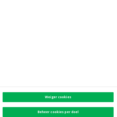
Investor Relations
Jobs
Newsroom
Contacteer ons
Vind uw dichtstbijzijnde kantoor
Contact
Klachten
Facebook
Instagram
LinkedIn
Twitter
Weiger cookies
Card Stop 078 170
170
Beheer cookies per doel