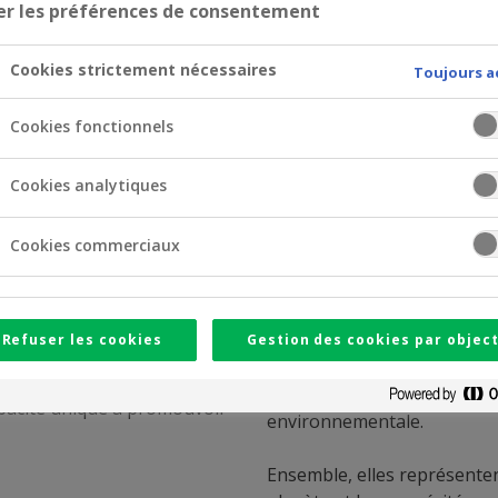
er les préférences de consentement
 Année internationale des Coopératives », une initiative qui
Cookies strictement nécessaires
Toujours a
Cookies fonctionnels
opératives ont démontré
défis de notre époque, elles
Cookies analytiques
.
Cookies commerciaux
ratives construisent un
portante contribution au
fs de Développement
aleurs et des principes
Les trois couleurs principal
Refuser les cookies
Gestion des cookies par object
ipative, le contrôle
visuelle des objectifs de d
la coopération et
contribution des coopérative
pacité unique à promouvoir
environnementale.
Ensemble, elles représentent