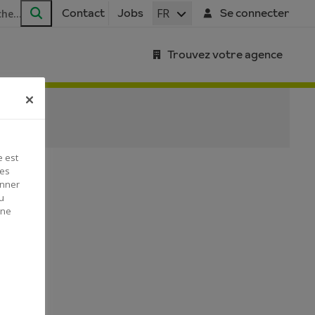
FR
Contact
Jobs
Se connecter
Rechercher
Trouvez votre agence
e est
Ces
onner
u
 ne