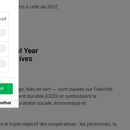
 fait écho à celle de 2012.
ctif
es — rouge, bleu et vert — sont basées sur l’identité
if
éveloppement durable (ODD) et symbolisent la
s à la durabilité sociale, économique et
 le triple objectif des coopératives : les personnes, la