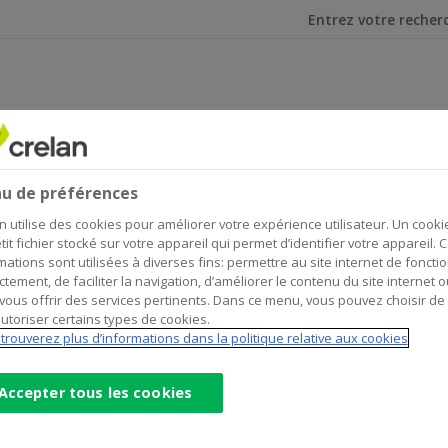
Je cherche
r
e meilleur
u de préférences
n utilise des cookies pour améliorer votre expérience utilisateur. Un cooki
tit fichier stocké sur votre appareil qui permet d’identifier votre appareil. 
mations sont utilisées à diverses fins: permettre au site internet de foncti
ctement, de faciliter la navigation, d’améliorer le contenu du site internet o
vous offrir des services pertinents. Dans ce menu, vous pouvez choisir de
utoriser certains types de cookies.
trouverez plus d’informations dans la politique relative aux cookies
Accepter tous les cookies
ernationale des Coopératives !