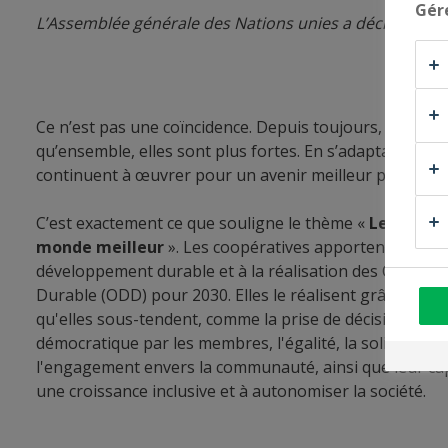
Gér
L’Assemblée générale des Nations unies a déclaré 2025 «
Ce n’est pas une coïncidence. Depuis toujours, les co
qu’ensemble, elles sont plus fortes. En s’adaptant aux 
continuent à œuvrer pour un avenir meilleur pour tous
C’est exactement ce que souligne le thème «
Les coopé
monde meilleur
». Les coopératives apportent une im
développement durable et à la réalisation des Objecti
Durable (ODD) pour 2030. Elles le réalisent grâce aux v
qu'elles sous-tendent, comme la prise de décision partic
démocratique par les membres, l'égalité, la solidarité, 
l'engagement envers la communauté, ainsi que leur ca
une croissance inclusive et à autonomiser la société.