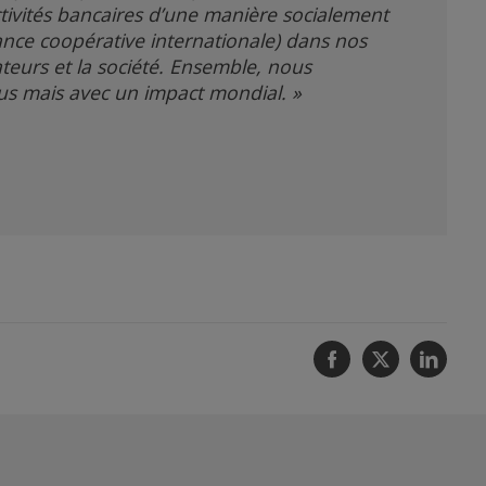
tivités bancaires d’une manière socialement
iance coopérative internationale) dans nos
ateurs et la société. Ensemble, nous
us mais avec un impact mondial. »
Facebook
Twitter
Linke