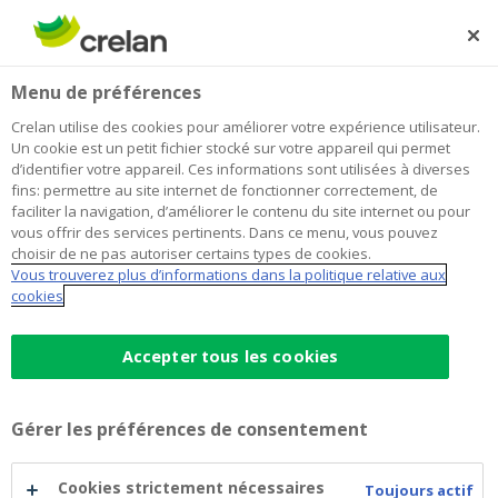
Skip
to
Rechercher
Me
Se
main
connecter
Home
Contact
Menu de préférences
content
Contact
Crelan utilise des cookies pour améliorer votre expérience utilisateur.
Un cookie est un petit fichier stocké sur votre appareil qui permet
d’identifier votre appareil. Ces informations sont utilisées à diverses
fins: permettre au site internet de fonctionner correctement, de
faciliter la navigation, d’améliorer le contenu du site internet ou pour
vous offrir des services pertinents. Dans ce menu, vous pouvez
choisir de ne pas autoriser certains types de cookies.
Vous trouverez plus d’informations dans la politique relative aux
cookies
Accepter tous les cookies
Premiers réflexes en cas de
fraude ou de phishing
Gérer les préférences de consentement
Appelez Card Stop au 078 170
Cookies strictement nécessaires
Toujours actif