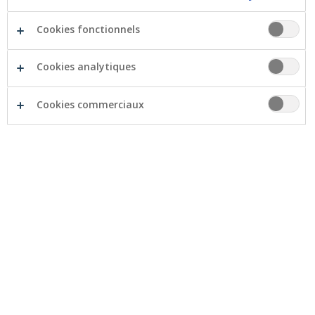
Accessibilité par conception
Cookies fonctionnels
Voici les modifications apportées à nos applications
Cookies analytiques
bancaires mobiles, ainsi qu’à notre site web.
Cookies commerciaux
Site web
(
www.crelan.be
) :
structure HTML sémantique
: nous avons
modifié notre site web pour que les
personnes utilisant des lecteurs d'écran
puissent facilement comprendre les
différentes parties de la page web. Cela
signifie que nous avons clarifié la structure
de la page en définissant les différentes
sections telles que l'en-tête, l'article, etc. ;
navigation possible via le clavier
, avec