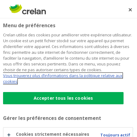
Skip
to
Rechercher
Me
Se
main
connecter
Home
Déclaration d’accessibilité des services numériques de
Menu de préférences
content
Crelan
Déclaration d’accessibilité des
Crelan utilise des cookies pour améliorer votre expérience utilisateur.
Un cookie est un petit fichier stocké sur votre appareil qui permet
services numériques de Crelan
d’identifier votre appareil. Ces informations sont utilisées à diverses
fins: permettre au site internet de fonctionner correctement, de
faciliter la navigation, d’améliorer le contenu du site internet ou pour
vous offrir des services pertinents. Dans ce menu, vous pouvez
Tout le monde doit pouvoir effectuer ses opérations
choisir de ne pas autoriser certains types de cookies.
bancaires de manière autonome, claire et fluide, y
Vous trouverez plus d’informations dans la politique relative aux
compris en ligne. Crelan adhère pleinement à cette idée
cookies
et entend garantir à chacun l’
inclusion numérique
.
Nous avons pour cela soumis notre site web à une
Accepter tous les cookies
analyse approfondie afin de pouvoir apporter les
modifications nécessaires pour être conforme à la
norme européenne
WCAG 2.1 niveau AA
(Web
Gérer les préférences de consentement
Content Accessibility Guidelines).
Cookies strictement nécessaires
Toujours actif