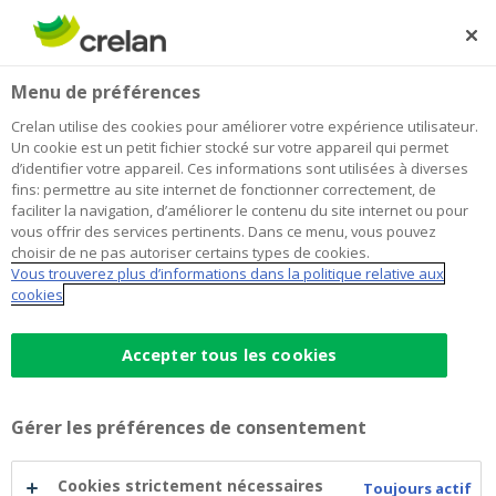
Skip
to
Rechercher
Me
Se
main
connecter
Home
Ensemble, bâtissons les projets qui nous ressemblent
Newsroom
Menu de préférences
content
Ensemble, bâtissons les projets qui
Crelan utilise des cookies pour améliorer votre expérience utilisateur.
Un cookie est un petit fichier stocké sur votre appareil qui permet
nous ressemblent
d’identifier votre appareil. Ces informations sont utilisées à diverses
fins: permettre au site internet de fonctionner correctement, de
faciliter la navigation, d’améliorer le contenu du site internet ou pour
vous offrir des services pertinents. Dans ce menu, vous pouvez
3 décembre 2024
choisir de ne pas autoriser certains types de cookies.
Vous trouverez plus d’informations dans la politique relative aux
cookies
D’abord, un beau sapin et un pull
moche.
Accepter tous les cookies
Dans votre région aussi, CrelanCo Foundation a
Gérer les préférences de consentement
soutenu des beaux projets grâce à nos
coopérateurs. Merci !
Partons ensemble vers une année 2025 encore plus
Cookies strictement nécessaires
Toujours actif