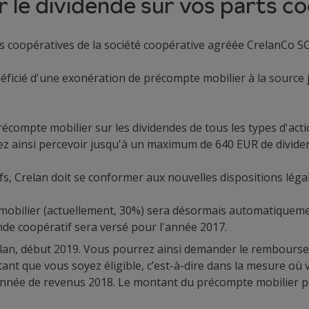
le dividende sur vos parts c
s coopératives de la société coopérative agréée CrelanCo S
néficié d'une exonération de précompte mobilier à la sour
compte mobilier sur les dividendes de tous les types d'acti
ez ainsi percevoir jusqu'à un maximum de 640 EUR de divide
, Crelan doit se conformer aux nouvelles dispositions légale
obilier (actuellement, 30%) sera désormais automatiquement
ende coopératif sera versé pour l'année 2017.
elan, début 2019. Vous pourrez ainsi demander le rembours
utant que vous soyez éligible, c’est-à-dire dans la mesure o
 l'année de revenus 2018. Le montant du précompte mobili