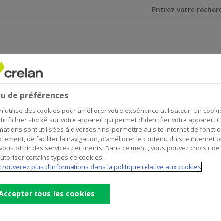
Je cherche
 dividendes sur les parts coopératives de CrelanCo
2017 et vos dividendes sur le
u de préférences
n utilise des cookies pour améliorer votre expérience utilisateur. Un cooki
tit fichier stocké sur votre appareil qui permet d’identifier votre appareil. 
mations sont utilisées à diverses fins: permettre au site internet de foncti
ctement, de faciliter la navigation, d’améliorer le contenu du site internet o
vous offrir des services pertinents. Dans ce menu, vous pouvez choisir de
utoriser certains types de cookies.
trouverez plus d’informations dans la politique relative aux cookies
Accepter tous les cookies