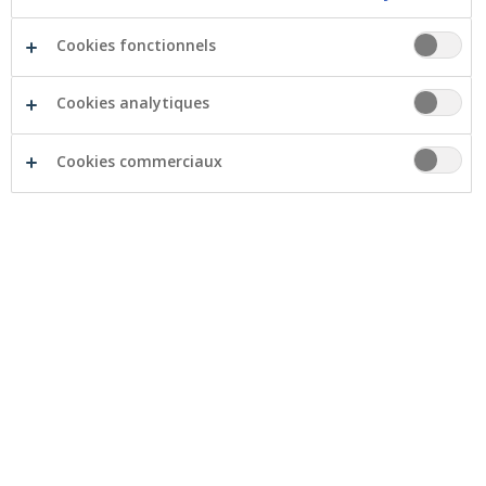
Cookies fonctionnels
La Crelan Foundation est heureuse de contribuer à
l’organisation de l’Amazing Thai Festival, un noble
projet combinant échanges culturels et aide au
Cookies analytiques
développement.
Cookies commerciaux
Pour la troisième année consécutive, l’ASBL
Mahanakon organise l’Amazing Thai Festival,
anciennement le Marché thaï.
Les 11 et 12 septembre, 5.000 visiteurs seront
immergés en plein air à Laakdal (Campine) dans la
culture et les délices thaïlandais: street food,
massages, boxe, musique & danse, conseils de voyage…
Quoi de mieux que de s’évader un week-end pour
découvrir une autre culture tout en restant dans son
propre pays ?