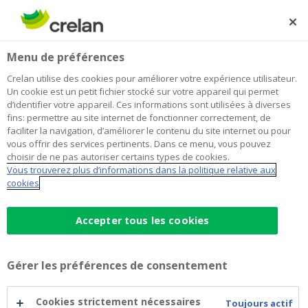
Skip
to
Rechercher
Me
Se
main
connecter
Home
Amazing Thai Festival
À propos de Crelan
Menu de préférences
content
Amazing Thai Festival
Crelan utilise des cookies pour améliorer votre expérience utilisateur.
Un cookie est un petit fichier stocké sur votre appareil qui permet
d’identifier votre appareil. Ces informations sont utilisées à diverses
fins: permettre au site internet de fonctionner correctement, de
faciliter la navigation, d’améliorer le contenu du site internet ou pour
vous offrir des services pertinents. Dans ce menu, vous pouvez
choisir de ne pas autoriser certains types de cookies.
Vous trouverez plus d’informations dans la politique relative aux
cookies
Accepter tous les cookies
Gérer les préférences de consentement
Cookies strictement nécessaires
Toujours actif